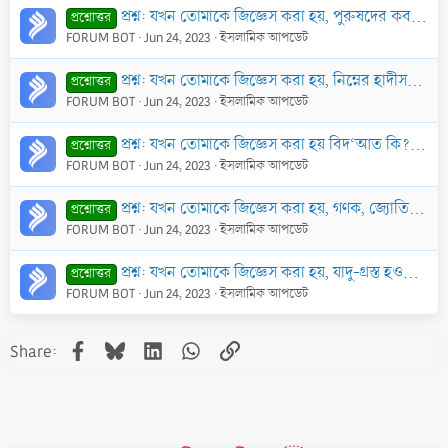
প্রশ্ন: যখন তোমাকে জিজ্ঞেস করা হয়, পুরুষদের কবর যিয়ারত কত প্রকার?
প্রশ্নোত্তর
FORUM BOT
Jun 24, 2023
ইসলামিক আপডেট
প্রশ্ন: যখন তোমাকে জিজ্ঞেস করা হয়, নিম্নের হাদীসগুলো কি সহীহ, না রাসূলুল্লাহ সাল্লাল্লাহু আলাইহি ওয়া সাল্লামের ওপর অপবাদ? যেমন বলা হয়ে থাকে, তিনি বলেছ
প্রশ্নোত্তর
FORUM BOT
Jun 24, 2023
ইসলামিক আপডেট
প্রশ্ন: যখন তোমাকে জিজ্ঞেস করা হয় বিদ‘আত কি? তার প্রকারগুলো কি? প্রত্যেক প্রকারের বিধান কি? ইসলামে বিদ‘আতে হাসানাহ বলতে কিছু আছে কি?
প্রশ্নোত্তর
FORUM BOT
Jun 24, 2023
ইসলামিক আপডেট
প্রশ্ন: যখন তোমাকে জিজ্ঞেস করা হয়, গণক, জ্যোতিষী, যাদুকর, কাপ পড়া দানকারী, হাতের রেখা গণনাকারী এবং নক্ষত্র ও তারকারাজির দ্বারা ভবিষ্যতের জ্ঞান রাখার দ
প্রশ্নোত্তর
FORUM BOT
Jun 24, 2023
ইসলামিক আপডেট
প্রশ্ন: যখন তোমাকে জিজ্ঞেস করা হয়, যাদু-গ্রস্ত হওয়ার আগেই তা থেকে বাঁচার উপায় কি এবং যাদু-গ্রস্ত রোগীর চিকিৎসার পদ্ধতি কী?
প্রশ্নোত্তর
FORUM BOT
Jun 24, 2023
ইসলামিক আপডেট
Facebook
Bluesky
LinkedIn
WhatsApp
Link
Share: