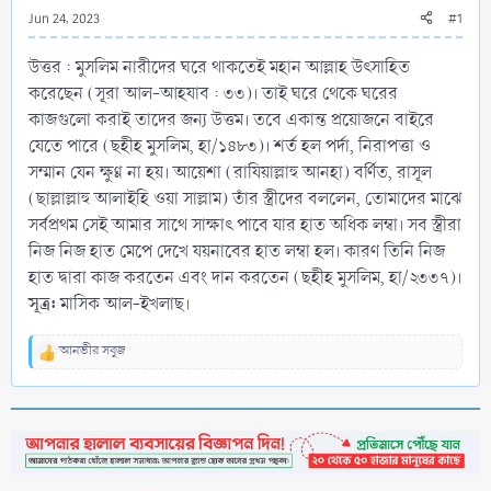
Jun 24, 2023
#1
উত্তর : মুসলিম নারীদের ঘরে থাকতেই মহান আল্লাহ উৎসাহিত
করেছেন (সূরা আল-আহযাব : ৩৩)। তাই ঘরে থেকে ঘরের
কাজগুলো করাই তাদের জন্য উত্তম। তবে একান্ত প্রয়োজনে বাইরে
যেতে পারে (ছহীহ মুসলিম, হা/১৪৮৩)। শর্ত হল পর্দা, নিরাপত্তা ও
সম্মান যেন ক্ষুণ্ন না হয়। আয়েশা (রাযিয়াল্লাহু আনহা) বর্ণিত, রাসূল
(ছাল্লাল্লাহু আলাইহি ওয়া সাল্লাম) তাঁর স্ত্রীদের বললেন, তোমাদের মাঝে
সর্বপ্রথম সেই আমার সাথে সাক্ষাৎ পাবে যার হাত অধিক লম্বা। সব স্ত্রীরা
নিজ নিজ হাত মেপে দেখে যয়নাবের হাত লম্বা হল। কারণ তিনি নিজ
হাত দ্বারা কাজ করতেন এবং দান করতেন (ছহীহ মুসলিম, হা/২৩৩৭)।
সূত্র:
মাসিক আল-ইখলাছ।
আনভীর সবুজ
R
e
a
c
t
i
o