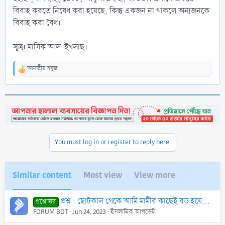
বিবাহ করতে নিষেধ করা হয়েছে, কিন্তু একজন না থাকলে অন্যজনকে
বিবাহ করা বৈধ।
সূত্র:
মাসিক আল-ইখলাছ।
আনভীর সবুজ
R
e
a
c
t
i
o
n
You must log in or register to reply here.
s
:
Similar content
Most view
View more
প্রশ্ন : ছোটকাল থেকে আমি মামীর কাছেই বড় হয়েছি। এক্ষণে মামীর সাথে আমার পর্দা করতে হবে কি? বিশেষত ঘরের মধ্যে আমার সামনে তাকে নেকাব পরে চলাফেরা করতে হবে
প্রশ্নোত্তর
FORUM BOT
Jun 24, 2023
ইসলামিক আপডেট