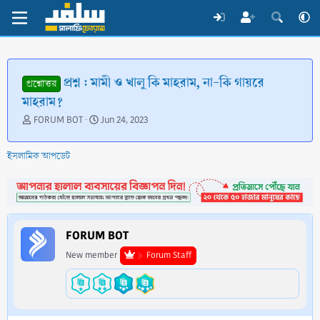
প্রশ্ন : মামী ও খালু কি মাহরাম, না-কি গায়রে
প্রশ্নোত্তর
মাহরাম?
T
S
FORUM BOT
Jun 24, 2023
h
t
r
a
ইসলামিক আপডেট
e
r
a
t
d
d
s
a
t
t
a
e
FORUM BOT
r
t
New member
Forum Staff
e
r