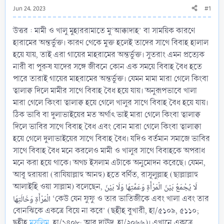
Jun 24, 2023
#1
উত্তর : মামী ও খালু মুহাররামাতে মু‘আক্কাদাহ’ বা সাময়িক কারণে
হারামের অন্তর্ভুক্ত। কারণ থেকে মুক্ত হলেই তাদের সাথে বিবাহ হালাল
হয়ে যায়, তাই এরা গায়ের মাহরামের অন্তর্ভুক্ত। সুতরাং এমন প্রত্যেক
নারী বা পুরুষ যাদের সঙ্গে জীবনে কোন এক সময়ে বিবাহ বৈধ হতে
পারে তারাই গায়ের মাহরামের অন্তর্ভুক্ত। যেমন মামা মারা গেলে কিংবা
ত্বালাক্ব দিলে মামীর সাথে বিবাহ বৈধ হয়ে যায়। অনুরূপভাবে খালা
মারা গেলে কিংবা ত্বালাক্ব হয়ে গেলে খালুর সাথে বিবাহ বৈধ হয়ে যায়।
ঠিক ভাবি বা দুলাভাইয়ের মত অর্থাৎ ভাই মারা গেলে কিংবা ত্বালাক্ব
দিলে ভাবির সাথে বিবাহ বৈধ এবং বোন মারা গেলে কিংবা ত্বালাক্বা
হয়ে গেলে দুলাভাইয়ের সাথে বিবাহ বৈধ। যদিও বর্তমান সমাজে ভাবির
সাথে বিবাহ বৈধ মনে করলেও মামী ও খালুর সাথে বিবাহকে অপরাধ
মনে করা হয়ে থাকে। অথচ ইসলাম এটাকে অনুমোদন করেছে। যেমন,
আবূ হুরায়রা (রাযিয়াল্লাহু আনহু) হতে বর্ণিত, রাসূলুল্লাহ (ছাল্লাল্লাহু
আলাইহি ওয়া সাল্লাম) বলেছেন, لَا يُجْمَعُ بَيْنَ الْمَرْأَةِ وَعَمَّتِهَا وَلَا بَيْنَ
الْمَرْأَةِ وَخَالَتِهَا ‘কেউ যেন ফুফু ও তার ভাতিজীকে এবং খালা এবং তার
বোনঝিকে একত্রে বিয়ে না করে’ (ছহীহ বুখারী, হা/৫১০৯, ৫১১০;
ছহীহ
মুসলিম
, হা/১৪০৮; আবূ দাঊদ, হা/২০৬৬)। এখানে একত্রে