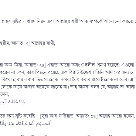
বে আল্লাহর সৃষ্টির সাধারণ নিয়ম এবং আল্লাহর শরী‘আত সম্পর্কে আলোচনা করতে চা
তাহরীম, আয়াত: ২] আল্লাহর বাণী,
।” [সূরা আন-নিসা, আয়াত: ২৪] এছাড়া আরো অসংখ্য দলীল-প্রমাণ রয়েছে। এগুলো প
টি করেন না কেন, তার পিছনে রয়েছে এক বিরাট উদ্দেশ্য। তিনি আমাদের জন্
ক কিংবা হারাম করার ভিতরে হোক। অথবা বৈধ করার মাঝেই হোক না কেন। 
 কিছু লোকে জানে আবার অনেকে জানেই না। তাই আমরা বলব যে, আল্লাহ তা‘আলা জি
বলেন,
وَمَا خَلَقۡتُ ٱلۡجِنَّ وَٱلۡإ]
ের জন্য সৃষ্টি করেছি।” [সূরা আয-যারিয়াত, আয়াত: ৫৬] আল্লাহ আরো বলেন,
أَفَحَسِبۡتُمۡ أَنَّمَا خَلَقۡنَٰكُمۡ عَبَثٗا وَأَنَّكُمۡ إِلَيۡنَ]