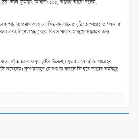
” [সূরা আল-মুমিনূন, আয়াত: ১১৫] আল্লাহ আরো বলেন,
আয়াত প্রমাণ করে যে, জিন্ন-ইনসানের সৃষ্টিতে আল্লাহ তা‘আলার
করা এবং নিষেধসমূহ থেকে বিরত থাকার মাধ্যমে আল্লাহর জন্য
৫] এ হলো মানুষ সৃষ্টির উদ্দেশ্য। সুতরাং যে ব্যক্তি আল্লাহর
ৃষ্টি করেছেন। সুস্পষ্টভাবে ঘোষণা না করলে কি হবে তাদের কর্মসমূহ