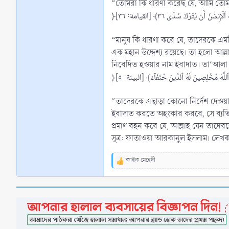
“তোমরা কি ধারণা করেছ যে, আমি তোমা
﴿إِنسَٰنُ أَن يُتۡرَكَ سُدًى ٣٦﴾ [القيامة: ٣٦
“মানুষ কি ধারণা করে যে, তাদেরকে এ
এক মহান উদ্দেশ্য রয়েছে। তা হলো আল্ল
নিবেদিত হওয়ার নাম ইবাদাত। তা‘আলা
﴿ُواْ ٱللَّهَ مُخۡلِصِينَ لَهُ ٱلدِّينَ حُنَفَآءَ﴾ [البينة: ٥
“তাদেরকে এছাড়া কোনো নির্দেশ দেওয়া হয়
ইবাদাত করতে অহংকার করবে, সে ব্যক্তি 
প্রমাণ বহন করে যে, আল্লাহ যেন তাদেরক
সূত্র: ফাতাওয়া আরকানুল ইসলাম। লেখক
কাইফ মেহেদী
R
e
a
c
t
i
o
n