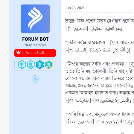
r
Jun 24, 2023
t
e
উত্তর:
উক্ত প্রশ্নের উত্তর দেওয়ার পূর্
r
﴿وَهُوَ ٱلۡعَلِيمُ ٱلۡحَكِيمُ﴾ [التحريم: ٢]
FORUM BOT
“তিনি সর্বজ্ঞ ও প্রজ্ঞাময়।” [সূরা আত-
New member
﴿إِنَّ ٱللَّهَ كَانَ عَلِيمًا حَكِيمٗا﴾ [النساء: ٢٤]
Forum Staff
“নিশ্চয় আল্লাহ সর্বজ্ঞ এবং প্রজ্ঞাময়
তাতে তিনি মহা কৌশলী। তিনি যাই সৃষ্
কোনো বস্তু ওয়াজিব করার ভিতরে হো
আল্লাহ প্রদত্ব জ্ঞানের মাধ্যমে কখনো
একমাত্র আল্লাহর ইবাদাত করা। আল্লাহ 
﴿ِنسَ إِلَّا لِيَعۡبُدُونِ ٥٦﴾ [الذاريات: ٥٦
“আমি জিন্ন এবং মানুষকে আমার ইবাদাত
﴿ا لَا تُرۡجَعُونَ ١١٥﴾ [المؤمنون: ١١٥