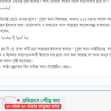
দেরকে এমনিই সৃষ্টি করেছি? আর তোমরা আমার দিকে প্রত্যাবর্তিত হবে না?
أَيَحۡسَبُ ٱلۡ]
মনিতেই ছেড়ে দেওয়া হবে?” [সূরা আল-কিয়ামাহ, আয়াত ৩৬] এছাড়া আরো অনেক 
াহর ইবাদাত করা। ভালোবাসা ও সম্মানের সাথে আল্লাহর আদেশসমূহ বাস্তবায়ন 
 বলেন,
وَمَآ أُمِرُوٓاْ إِلَّا لِيَعۡبُد]
 নি যে, তারা খাঁটি মনে আল্লাহর ইবাদাত করবে।” [সূরা আল-বাইয়্যিনাহ, আয়াত: 
এ হিকমত প্রত্যাখ্যানকারী হিসাবে গণ্য হবে। যার জন্য আল্লাহ তা‘আলা মানুষ স
ে অযথা সৃষ্টি করেছেন।
: শাইখ মুহাম্মাদ বিন সালিহ আল-উসাইমীন (রহঃ)।