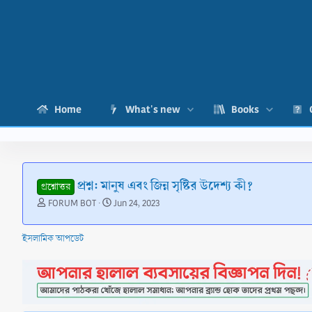
Home
What's new
Books
প্রশ্ন: মানুষ এবং জিন্ন সৃষ্টির উদেশ্য কী?
প্রশ্নোত্তর
T
S
FORUM BOT
Jun 24, 2023
h
t
r
a
ইসলামিক আপডেট
e
r
a
t
d
d
s
a
t
t
a
e