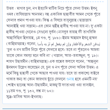
উত্তর : মাথার চুল, নখ ইত্যাদি মাটির নিচে পুঁতে ফেলা উত্তম। ইবনু
ওমর (রাযিয়াল্লাহু আনহুমা) সহ একাধিক ছাহাবীর আমল থেকে পুঁতে
ফেলার প্রমাণ পাওয়া যায়। কিন্তু এ বিষয়ে রাসূলুল্লাহ (ছাল্লাল্লাহু
আলাইহি ওয়া সাল্লাম)-এর কোন ছহীহ হাদীছ পাওয়া যায় না। দু’একটা
হাদীছ পাওয়া গেলেও সেগুলো দুর্বল (নাসবুর রায়াহ ফী তাখরিজি
আহাদিছিল হিদায়াহ, ১ম খণ্ড, পৃ. ১৮৯)। ইমাম আহমাদ ইবনু হাম্বল
(রাহিমাহুল্লাহ) বলেন, يَدفن الشعر والأظفار وإن لم يفعل لم نَرَ به بأسا
‘চুল ও নখ মাটির নিচে পুঁতে ফেলতে হবে। তবে না পুঁতলেও আমরা
তাকে কোন সমস্যা মনে করি না’ (খাল্লাল, আত-তরাজ্জুল, পৃ. ১৯)।
শায়খ উছায়মীন (রাহিমাহুল্লাহ) এক প্রশ্নের জবাবে বলেন, ‘আহলুল
ইলমগণ উল্লেখ করেছেন যে, চুল ও নখ পুঁতে ফেলা অধিক উত্তম। এ
মর্মে কিছু ছাহাবী থেকে আছার পাওয়া যায়। তবে তা প্রকাশ্যে বাইরে
থাকার জন্য বা কোন জায়গায় ছুঁড়ে ফেললে
গুনাহ
হবে এমনটি নয়’
(শাইখ ছালেহ আল-উছায়মীন, মাজমূ‘ঊ ফাতাওয়া ওয়া রাসাইল,
১১তম খণ্ড, পৃ. ১৩২, প্রশ্ন নং ৬০)।
সূত্র:
মাসিক আল-ইখলাছ।