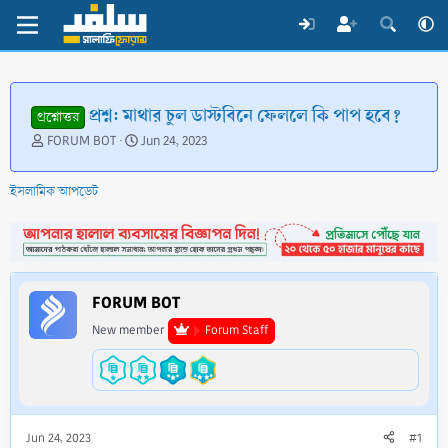
প্রশ্ন: মাথার চুল ডাস্টবিনে ফেললে কি পাপ হবে?
প্রশ্নোত্তর
T
S
FORUM BOT
Jun 24, 2023
h
t
r
a
ইসলামিক আপডেট
e
r
a
t
d
d
s
a
t
t
a
e
FORUM BOT
r
t
New member
Forum Staff
e
r
Jun 24, 2023
#1