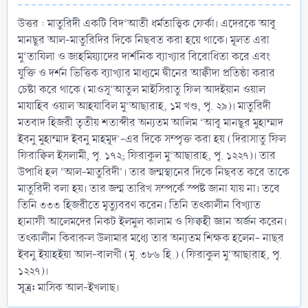
উত্তর : মাতুরিদী একটি বিদ‘আতী ধর্মতাত্ত্বিক ফের্কা। এদেরকে আবূ
মানছূর আল-মাতুরিদির দিকে নিছবত করা হয়ে থাকে। মূলত এরা
মু‘তাযিলা ও জাহমিয়্যাদের দার্শনিক ব্যাখ্যার বিরোধিতা করে এবং
যুক্তি ও দর্শন ভিত্তিক ব্যাখ্যার মাধ্যমে দ্বীনের আক্বীদা প্রতিষ্ঠা করার
চেষ্টা করে থাকে (মাওসূ‘আতুল মাইসিরাতু ফিল আদইয়ান ওয়াল
মাযাহিব ওয়াল আহযাবিল মু‘আছারাহ, ১ম খণ্ড, পৃ. ২৯)। মাতুরিদী
মতবাদ হিজরী তৃতীয় শতাব্দীর অন্যতম আলিম ‘আবূ মানছূর মুহাম্মাদ
ইবনু মুহাম্মাদ ইবনু মাহমূদ’-এর দিকে সম্পৃক্ত করা হয় (দিরাসাতু ফিল
ফিরাক্বিল ইসলামী, পৃ. ১৭২; ফিরাকুল মু‘আছারাহ, পৃ. ১২২৭)। তার
উপাধি হল ‘আল-মাতুরিদী’। তার জন্মস্থানের দিকে নিছবত করে তাকে
মাতুরিদী বলা হয়। তার জন্ম তারিখ সম্পর্কে স্পষ্ট জানা যায় না। তবে
তিনি ৩৩৩ হিজরীতে মৃত্যুবরণ করেন। তিনি তৎকালীন বিখ্যাত
হানাফী আলেমদের নিকট ইলমুল কালাম ও ফিক্বহী জ্ঞান অর্জন করেন।
তৎকালীন কিবারুল উলামার মধ্যে তার অন্যতম শিক্ষক হলেন- নাছর
ইবনু ইয়াহইয়া আল-বালখী (মৃ. ৩৮৬ হি.) (ফিরাকুল মু‘আছারাহ, পৃ.
১২২৭)।
সূত্র:
মাসিক আল-ইখলাছ।