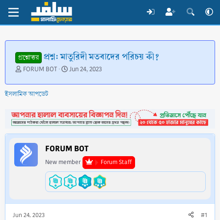
প্রশ্ন: মাতুরিদী মতবাদের পরিচয় কী?
প্রশ্নোত্তর
T
S
FORUM BOT
Jun 24, 2023
h
t
r
a
ইসলামিক আপডেট
e
r
a
t
d
d
s
a
t
t
a
e
FORUM BOT
r
t
New member
Forum Staff
e
r
Jun 24, 2023
#1