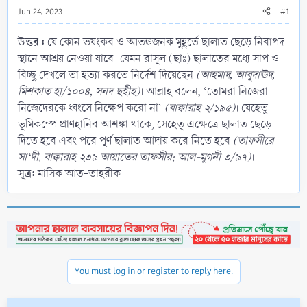
Jun 24, 2023
#1
উত্তর :
যে কোন ভয়ংকর ও আতঙ্কজনক মুহূর্তে ছালাত ছেড়ে নিরাপদ
স্থানে আশ্রয় নেওয়া যাবে। যেমন রাসূল (ছাঃ) ছালাতের মধ্যে সাপ ও
বিচ্ছু দেখলে তা হত্যা করতে নির্দেশ দিয়েছেন
(আহমাদ, আবূদাঊদ,
মিশকাত হা/১০০৪, সনদ ছহীহ)
। আল্লাহ বলেন, ‘তোমরা নিজেরা
নিজেদেরকে ধ্বংসে নিক্ষেপ করো না’
(বাক্বারাহ ২/১৯৫)
। যেহেতু
ভূমিকম্পে প্রাণহানির আশঙ্কা থাকে, সেহেতু এক্ষেত্রে ছালাত ছেড়ে
দিতে হবে এবং পরে পূর্ণ ছালাত আদায় করে নিতে হবে
(তাফসীরে
সা‘দী, বাক্বারাহ ২৩৯ আয়াতের তাফসীর; আল-মুগনী ৩/৯৭)
।
সূত্র:
মাসিক আত-তাহরীক।
You must log in or register to reply here.