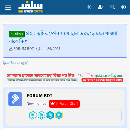
প্রশ্ন : ভূমিকম্পের সময় ছালাত ছেড়ে চলে যাওয়া
প্রশ্নোত্তর
যাবে কি?
T
S
FORUM BOT
Jun 24, 2023
h
t
r
a
ইসলামিক আপডেট
e
r
a
t
d
d
s
a
t
t
a
e
FORUM BOT
r
t
New member
Forum Staff
e
r