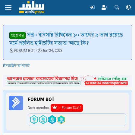
প্রশ্ন : ব্যবসায় রিযিকের ১০ ভাগের ৯ ভাগ রয়েছে
প্রশ্নোত্তর
মর্মে প্রচলিত হাদীছটির সত্যতা আছে কি?
T
S
FORUM BOT
Jun 24, 2023
h
t
r
a
ইসলামিক আপডেট
e
r
a
t
d
d
s
a
t
t
a
e
FORUM BOT
r
t
New member
Forum Staff
e
r