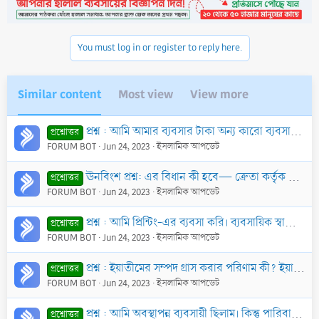
i
o
n
You must log in or register to reply here.
s
:
Similar content
Most view
View more
প্রশ্ন : আমি আমার ব্যবসার টাকা অন্য কারো ব্যবসার প্রয়োজনে দেওয়ার সিদ্ধান্ত নেই। অতঃপর সে নেওয়ার সময় উক্ত টাকা দিয়ে ব্যবসায় যে লাভ হবে তার অনির্ধারিত ক
প্রশ্নোত্তর
FORUM BOT
Jun 24, 2023
ইসলামিক আপডেট
ঊনবিংশ প্রশ্ন: এর বিধান কী হবে— ক্রেতা কর্তৃক পরামর্শ করার উদ্দেশ্যে নেয়া স্বর্ণের বিপরীতে কোনো ব্যবসায়ী (ক্রেতা থেকে) স্বর্ণ গ্রহণ করল; আর ব্যবসায়ীর
প্রশ্নোত্তর
FORUM BOT
Jun 24, 2023
ইসলামিক আপডেট
প্রশ্ন : আমি প্রিন্টিং-এর ব্যবসা করি। ব্যবসায়িক স্বার্থে আমাকে বিভিন্ন প্রতিষ্ঠানের শিরক-বিদ‘আত, হারাম-হালাল ইত্যাদি কার্যাবলীর পোস্টার, দাওয়াতকার্ড ই
প্রশ্নোত্তর
FORUM BOT
Jun 24, 2023
ইসলামিক আপডেট
প্রশ্ন : ইয়াতীমের সম্পদ গ্রাস করার পরিণাম কী? ইয়াতীমের মাল দেখাশোনা বা ব্যবসায় খাটালে তা থেকে লভ্যাংশ নেয়া কি জায়েয?
প্রশ্নোত্তর
FORUM BOT
Jun 24, 2023
ইসলামিক আপডেট
প্রশ্ন : আমি অবস্থাপন্ন ব্যবসায়ী ছিলাম। কিন্তু পারিবারিক সমস্যার কারণে বর্তমানে বড় আকারে ঋণগ্রস্ত হয়ে পড়েছি। আমি কি যাকাতের হকদার হব? যদি হই তবে যাকাত
প্রশ্নোত্তর