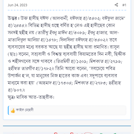
Jun 24, 2023
#1
উত্তর :
উক্ত হাদীছ যঈফ
(আলবানী, যঈফাহ হা/৩৪০২; যঈফুল জামে‘
হা/২৪৩৪)
। বিভিন্ন হাদীছ গ্রন্থে বর্ণিত হ’লেও এই হাদীছের কোন
সনদই ছহীহ নয়
(তারীখু ইবনু মাঈন হা/৩০৮৯; ইবনু হাজার, আল-
মাতালিবুল আলিয়া হা/১৪৭৮; সিলসিলা যঈফাহ হা/৩৪০২)
। তবে
ব্যবসায়ের মধ্যে বরকত আছে যা ছহীহ হাদীছ দ্বারা প্রমাণিত। রাসূল
(ছাঃ) বলেন, সত্যবাদী ও বিশ্বস্ত ব্যবসায়ী কিয়ামতের দিন নবী, ছিদ্দীক
ও শহীদগণের সঙ্গে থাকবে
(তিরমিযী হা/১২০৯; মিশকাত হা/২৭৯৬;
ছহীহুত তারগীব হা/১৭৮২)
। তিনি আরো বলেন, ‘সবচেয়ে পবিত্র
উপার্জন হ’ল, যা মানুষের নিজ হাতের কাজ এবং সদুপায়ে ব্যবসার
মাধ্যমে করা হয়’
(আহমাদ হা/১৭৩০৪; মিশকাত হা/২৭৮৩; ছহীহাহ
হা/৬০৭)
।
সূত্র:
মাসিক আত-তাহরীক।
কাইফ মেহেদী
R
e
a
c
t