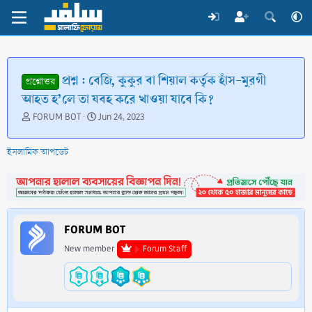
প্রশ্ন : বেজি, কুকুর বা শিয়াল কর্তৃক হাঁস-মুরগী
প্রশ্নোত্তর
আহত হ’লে তা যবহ করে খাওয়া যাবে কি?
T
S
FORUM BOT
Jun 24, 2023
h
t
r
a
ইসলামিক আপডেট
e
r
a
t
d
d
s
a
t
t
a
e
FORUM BOT
r
t
New member
Forum Staff
e
r