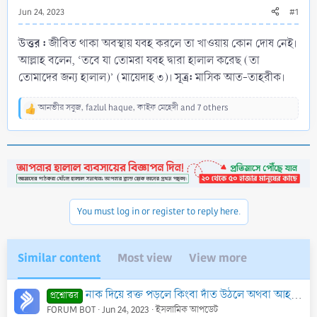
Jun 24, 2023
#1
উত্তর :
জীবিত থাকা অবস্থায় যবহ করলে তা খাওয়ায় কোন দোষ নেই।
আল্লাহ বলেন, ‘তবে যা তোমরা যবহ দ্বারা হালাল করেছ (তা
সূত্র:
তোমাদের জন্য হালাল)’ (মায়েদাহ ৩)।
মাসিক আত-তাহরীক।
আনভীর সবুজ
,
fazlul haque
,
কাইফ মেহেদী
and 7 others
R
e
a
c
t
i
o
n
You must log in or register to reply here.
s
:
Similar content
Most view
View more
নাক দিয়ে রক্ত পড়লে কিংবা দাঁত উঠলে অথবা আহত হয়ে রক্ত প্রবাহিত হলে কি সিয়ামের কোন ক্ষতি হবে?
প্রশ্নোত্তর
FORUM BOT
Jun 24, 2023
ইসলামিক আপডেট