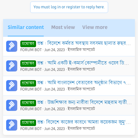
You must log in or register to reply here.
Similar content
Most view
View more
প্রশ্ন : বিদেশে কর্মরত অবস্থায় সবসময় ছালাত ক্বছর করা যাবে কি?
প্রশ্নোত্তর
FORUM BOT
Jun 24, 2023
ইসলামিক আপডেট
প্রশ্ন : আমি একটি ই-কমার্স কোম্পানীতে ওয়েব ডিজাইনার এবং ম্যানেজার হিসাবে কর্মরত। কোম্পানীর দ্রব্যাদি অধিকাংশই হালাল পণ্য হ’লেও কিছু হারাম পণ্য যেমন মা
প্রশ্নোত্তর
FORUM BOT
Jun 24, 2023
ইসলামিক আপডেট
প্রশ্ন : আমি বাংলাদেশ বেতারের অনুষ্ঠান বিভাগে ৭ বছর যাবৎ কর্মরত আছি। কর্তৃপক্ষের নির্দেশনা অনুযায়ী আমি ও আমার সহকর্মীরা গান-বাজনা, নাটক, ধর্মীয়, সামাজ
প্রশ্নোত্তর
FORUM BOT
Jun 24, 2023
ইসলামিক আপডেট
প্রশ্ন : উচ্চশিক্ষার জন্য নারীরা বিদেশে মাহরাম ব্যতীত একাকী গমন করতে এবং অবস্থান করতে পারবে কি?
প্রশ্নোত্তর
FORUM BOT
Jun 24, 2023
ইসলামিক আপডেট
প্রশ্ন: বিদেশে কাজের কারণে আমরা কয়েকজন জুমু‘আর ছালাতে অংশগ্রহণ করতে পারি না। এখন আমরা কি যোহরের ছালাত আদায় পারব, না-কি জুমু‘আর ছালাত আদায় করব?
প্রশ্নোত্তর
FORUM BOT
Jun 24, 2023
ইসলামিক আপডেট