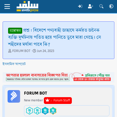
প্রশ্ন : বিদেশে পণ্যবাহী জাহাযে কর্মরত জনৈক
প্রশ্নোত্তর
ব্যক্তি দুর্ঘটনায় পতিত হয়ে পানিতে ডুবে মারা গেছে। সে
শহীদের মর্যাদা পাবে কি?
T
S
FORUM BOT
Jun 24, 2023
h
t
r
a
ইসলামিক আপডেট
e
r
a
t
d
d
s
a
t
t
a
e
FORUM BOT
r
t
New member
Forum Staff
e
r