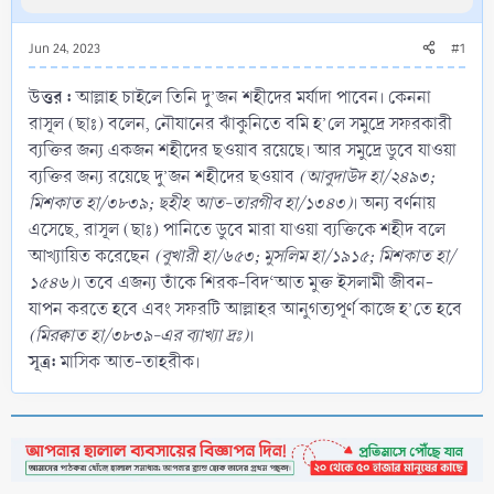
Jun 24, 2023
#1
উত্তর :
আল্লাহ চাইলে তিনি দু’জন শহীদের মর্যাদা পাবেন। কেননা
রাসূল (ছাঃ) বলেন, নৌযানের ঝাঁকুনিতে বমি হ’লে সমুদ্রে সফরকারী
ব্যক্তির জন্য একজন শহীদের ছওয়াব রয়েছে। আর সমুদ্রে ডুবে যাওয়া
ব্যক্তির জন্য রয়েছে দু’জন শহীদের ছওয়াব
(আবুদাউদ হা/২৪৯৩;
মিশকাত হা/৩৮৩৯; ছহীহ আত-তারগীব হা/১৩৪৩)
। অন্য বর্ণনায়
এসেছে, রাসূল (ছাঃ) পানিতে ডুবে মারা যাওয়া ব্যক্তিকে শহীদ বলে
আখ্যায়িত করেছেন
(বুখারী হা/৬৫৩; মুসলিম হা/১৯১৫; মিশকাত হা/
১৫৪৬)
। তবে এজন্য তাঁকে শিরক-বিদ‘আত মুক্ত ইসলামী জীবন-
যাপন করতে হবে এবং সফরটি আল্লাহর আনুগত্যপূর্ণ কাজে হ’তে হবে
(মিরক্বাত হা/৩৮৩৯-এর ব্যাখ্যা দ্রঃ)
।
সূত্র:
মাসিক আত-তাহরীক।