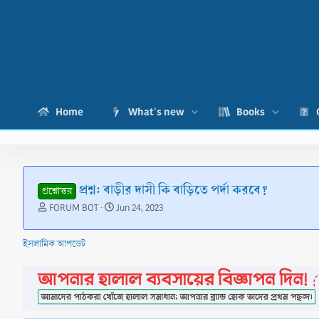
Home
What's new
Books
প্রশ্ন: বাড়ীর দাসী কি বাড়িতে পর্দা করবে?
প্রশ্নোত্তর
T
S
FORUM BOT
Jun 24, 2023
h
t
r
a
ইসলামিক আপডেট
e
r
a
t
d
d
s
a
t
t
a
e