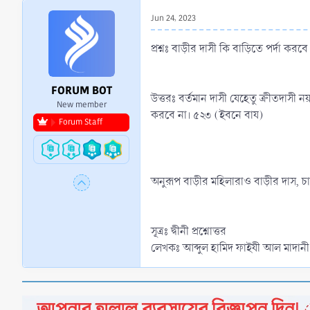
r
Jun 24, 2023
t
e
প্রশ্নঃ বাড়ীর দাসী কি বাড়িতে পর্দা করব
r
FORUM BOT
উত্তরঃ বর্তমান দাসী যেহেতু ক্রীতদাস
New member
করবে না। ৫২৩ (ইবনে বায)
Forum Staff
অনুরূপ বাড়ীর মহিলারাও বাড়ীর দাস, চাক
সূত্রঃ দ্বীনী প্রশ্নোত্তর
লেখকঃ আব্দুল হামিদ ফাইযী আল মাদানী