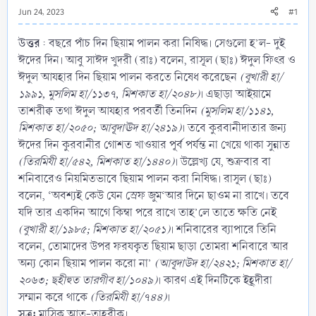
Jun 24, 2023
#1
উত্তর
: বছরে পাঁচ দিন ছিয়াম পালন করা নিষিদ্ধ। সেগুলো হ’ল- দুই
ঈদের দিন। আবু সাঈদ খুদরী (রাঃ) বলেন, রাসূল (ছাঃ) ঈদুল ফিৎর ও
ঈদুল আযহার দিন ছিয়াম পালন করতে নিষেধ করেছেন
(বুখারী হা/
১৯৯১, মুসলিম হা/১১৩৭, মিশকাত হা/২০৪৮)
। এছাড়া আইয়ামে
তাশরীক্ব তথা ঈদুল আযহার পরবর্তী তিনদিন
(মুসলিম হা/১১৪১,
মিশকাত হা/২০৫০; আবূদাঊদ হা/২৪১৯)
। তবে কুরবানীদাতার জন্য
ঈদের দিন কুরবানীর গোশত খাওয়ার পূর্ব পর্যন্ত না খেয়ে থাকা সুন্নাত
(তিরমিযী হা/৫৪২, মিশকাত হা/১৪৪০)
। উল্লেখ্য যে, শুক্রবার বা
শনিবারেও নিয়মিতভাবে ছিয়াম পালন করা নিষিদ্ধ। রাসূল (ছাঃ)
বলেন, ‘অবশ্যই কেউ যেন স্রেফ জুম‘আর দিনে ছাওম না রাখে। তবে
যদি তার একদিন আগে কিম্বা পরে রাখে তাহ’লে তাতে ক্ষতি নেই
(বুখারী হা/১৯৮৫; মিশকাত হা/২০৫১)
। শনিবারের ব্যাপারে তিনি
বলেন, তোমাদের উপর ফরযকৃত ছিয়াম ছাড়া তোমরা শনিবারে আর
অন্য কোন ছিয়াম পালন করো না’
(আবূদাউদ হা/২৪২১; মিশকাত হা/
২০৬৩; ছহীহুত তারগীব হা/১০৪৯)
। কারণ এই দিনটিকে ইহূদীরা
সম্মান করে থাকে
(তিরমিযী হা/৭৪৪)
।
সূত্র:
মাসিক আত-তাহরীক।