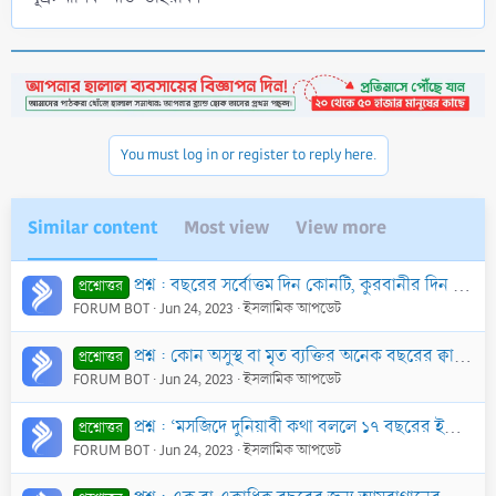
You must log in or register to reply here.
Similar content
Most view
View more
প্রশ্ন : বছরের সর্বোত্তম দিন কোনটি, কুরবানীর দিন না-কি আরাফার দিন?
প্রশ্নোত্তর
FORUM BOT
Jun 24, 2023
ইসলামিক আপডেট
প্রশ্ন : কোন অসুস্থ বা মৃত ব্যক্তির অনেক বছরের ক্বাযা ছিয়াম বা ক্বাযা ছালাত তার সন্তান আদায় করে দিতে কিংবা ফিদইয়া দিতে পারবে কি?
প্রশ্নোত্তর
FORUM BOT
Jun 24, 2023
ইসলামিক আপডেট
প্রশ্ন : ‘মসজিদে দুনিয়াবী কথা বললে ১৭ বছরের ইবাদত বাতিল হয়ে যায়’ মর্মে কোন ছহীহ বর্ণনা আছে কি?
প্রশ্নোত্তর
FORUM BOT
Jun 24, 2023
ইসলামিক আপডেট