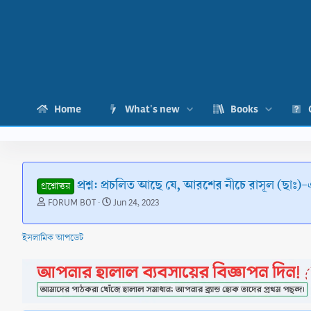
Home
What's new
Books
প্রশ্ন: প্রচলিত আছে যে, আরশের নীচে রাসূল (ছা
প্রশ্নোত্তর
T
S
FORUM BOT
Jun 24, 2023
h
t
r
a
ইসলামিক আপডেট
e
r
a
t
d
d
s
a
t
t
a
e