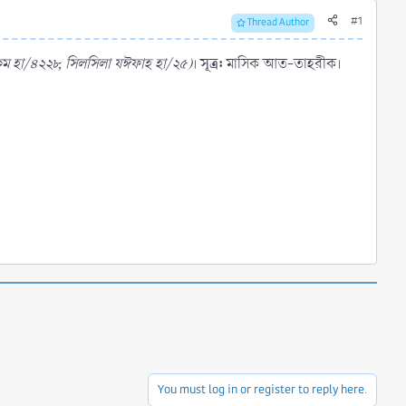
#1
Thread Author
সূত্র:
েম হা/৪২২৮, সিলসিলা যঈফাহ হা/২৫)
।
মাসিক আত-তাহরীক।
You must log in or register to reply here.