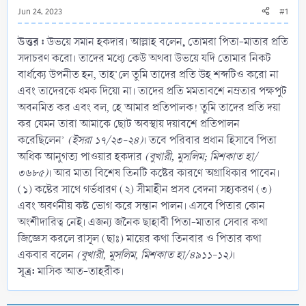
Jun 24, 2023
#1
উত্তর :
,
উভয়ে সমান হকদার। আল্লাহ বলেন
তোমরা পিতা-মাতার প্রতি
সদাচরণ করো। তাদের মধ্যে কেউ অথবা উভয়ে যদি তোমার নিকট
বার্ধক্যে উপনীত হন, তাহ’লে তুমি তাদের প্রতি উহ শব্দটিও করো না
এবং তাদেরকে ধমক দিয়ো না। তাদের প্রতি মমতাবশে নম্রতার পক্ষপুট
অবনমিত কর এবং বল, হে আমার প্রতিপালক! তুমি তাদের প্রতি দয়া
কর যেমন তারা আমাকে ছোট অবস্থায় দয়াবশে প্রতিপালন
করেছিলেন’
(ইসরা ১৭/২৩-২৪)
। তবে পরিবার প্রধান হিসাবে পিতা
অধিক আনুগত্য পাওয়ার হকদার
(বুখারী, মুসলিম; মিশকাত হা/
৩৬৮৫)
। আর মাতা বিশেষ তিনটি কষ্টের কারণে অগ্রাধিকার পাবেন।
(১) কষ্টের সাথে গর্ভধারণ (২) সীমাহীন প্রসব বেদনা সহ্যকরণ (৩)
এবং অবর্ণনীয় কষ্ট ভোগ করে সন্তান পালন। এসবে পিতার কোন
অংশীদারিত্ব নেই। এজন্য জনৈক ছাহাবী পিতা-মাতার সেবার কথা
জিজ্ঞেস করলে রাসূল (ছাঃ) মায়ের কথা তিনবার ও পিতার কথা
একবার বলেন
(বুখারী, মুসলিম, মিশকাত হা/৪৯১১-১২)
।
সূত্র:
মাসিক আত-তাহরীক।