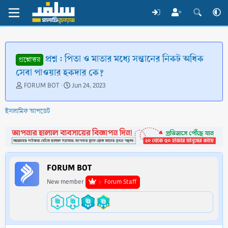
প্রশ্ন : পিতা ও মাতার মধ্যে সন্তানের নিকট অধিক
প্রশ্নোত্তর
সেবা পাওয়ার হকদার কে?
T
S
FORUM BOT
Jun 24, 2023
h
t
r
a
ইসলামিক আপডেট
e
r
a
t
d
d
s
a
t
t
a
e
FORUM BOT
r
t
New member
Forum Staff
e
r