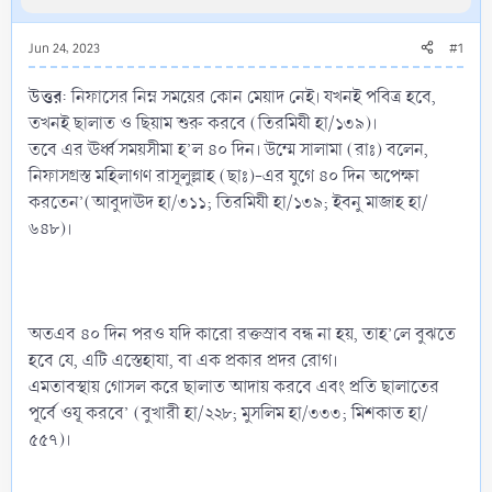
Jun 24, 2023
#1
উত্তর
: নিফাসের নিম্ন সময়ের কোন মেয়াদ নেই। যখনই পবিত্র হবে,
তখনই ছালাত ও ছিয়াম শুরু করবে (তিরমিযী হা/১৩৯)।
তবে এর ঊর্ধ্ব সময়সীমা হ’ল ৪০ দিন। উম্মে সালামা (রাঃ) বলেন,
নিফাসগ্রস্ত মহিলাগণ রাসূলুল্লাহ (ছাঃ)-এর যুগে ৪০ দিন অপেক্ষা
করতেন’(আবুদাঊদ হা/৩১১; তিরমিযী হা/১৩৯; ইবনু মাজাহ হা/
৬৪৮)।
অতএব ৪০ দিন পরও যদি কারো রক্তস্রাব বন্ধ না হয়, তাহ’লে বুঝতে
হবে যে, এটি এস্তেহাযা, বা এক প্রকার প্রদর রোগ।
এমতাবস্থায় গোসল করে ছালাত আদায় করবে এবং প্রতি ছালাতের
পূর্বে ওযূ করবে’ (বুখারী হা/২২৮; মুসলিম হা/৩৩৩; মিশকাত হা/
৫৫৭)।