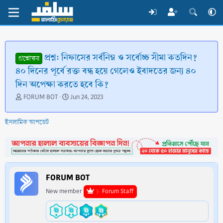
প্রশ্ন: নিফাসের সর্বনিম্ন ও সর্বোচ্চ সীমা কতদিন?
প্রশ্নোত্তর
৪০ দিনের পূর্বে রক্ত বন্ধ হয়ে গেলেও ইবাদতের জন্য ৪০
দিন অপেক্ষা করতে হবে কি?
T
S
FORUM BOT
Jun 24, 2023
h
t
r
a
ইসলামিক আপডেট
e
r
a
t
d
d
s
a
t
t
a
e
FORUM BOT
r
t
New member
Forum Staff
e
r