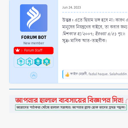
r
Jun 24, 2023
t
e
উত্তর :
এতে ছিয়াম ভঙ্গ হবে না। কারণ এট
r
মানুষের নিয়ন্ত্রণের বাইরে, তা করার জন
মিশকাত হা/২০০৭; ইরওয়া ৪/৫১ পৃঃ)
।
FORUM BOT
সূত্র:
মাসিক আত-তাহরীক।
New member
Forum Staff
কাইফ মেহেদী
,
fazlul haque
,
Salahuddin 
R
e
a
c
t
i
o
n
s
: