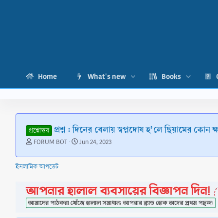
Home
What's new
Books
প্রশ্ন : দিনের বেলায় স্বপ্নদোষ হ’লে ছিয়ামের কোন ক
প্রশ্নোত্তর
T
S
FORUM BOT
Jun 24, 2023
h
t
r
a
ইসলামিক আপডেট
e
r
a
t
d
d
s
a
t
t
a
e