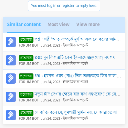
You must log in or register to reply here.
Similar content
Most view
View more
প্রশ্ন : শরী‘আত সম্পর্কে মূর্খ ও অজ্ঞ লোকদের আমল আল্লাহর নিকটে গ্রহণযোগ্য হয় কি?
প্রশ্নোত্তর
FORUM BOT
Jun 24, 2023
ইসলামিক আপডেট
প্রশ্নঃ সূদ কি? এটি কেন ইসলামে গ্রহণযোগ্য নয়? যদিও আপাত দৃষ্টিতে কল্যাণকর।
প্রশ্নোত্তর
FORUM BOT
Jun 24, 2023
ইসলামিক আপডেট
প্রশ্ন : হযরত ওমর (রাঃ) তিন তালাককে তিন তালাক হিসাবে গণ্য করেছেন। এটি রাসূল (ছাঃ)-এর ফয়ছালার খেলাফ নয় কি? তার এরূপ ফয়ছালা যদি সেসময় গ্রহণযোগ্য হয়, তাহ
প্রশ্নোত্তর
FORUM BOT
Jun 24, 2023
ইসলামিক আপডেট
নতুন চাঁদ দেখার ক্ষেত্রে যার কথা গ্রহণযোগ্য কে সেই আদল ব্যক্তি
প্রশ্নোত্তর
FORUM BOT
Jun 24, 2023
ইসলামিক আপডেট
যে ব্যক্তি বলে যে, ধূমপায়ী মুমিন নয়, সে জান্নাতে যাবে না এবং তার সাক্ষ্য গ্রহণযোগ্য হবে না, তার হুকুম কি?
প্রশ্নোত্তর
FORUM BOT
Jun 24, 2023
ইসলামিক আপডেট