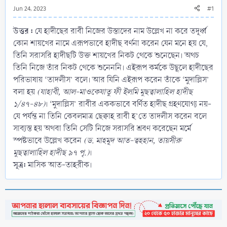
Jun 24, 2023
#1
উত্তর :
যে হাদীছের রাবী নিজের উস্তাদের নাম উল্লেখ না করে তদূর্ধ্ব
কোন শায়খের নামে এরূপভাবে হাদীছ বর্ণনা করেন যেন মনে হয় যে,
তিনি সরাসরি হাদীছটি উক্ত শায়খের নিকট থেকে শুনেছেন। অথচ
তিনি নিজে তাঁর নিকট থেকে শুনেননি। এইরূপ কর্মকে উছূলে হাদীছের
পরিভাষায় ‘তাদলীস’ বলে। আর যিনি এইরূপ করেন তাঁকে ‘মুদাল্লিস’
বলা হয়
(যাহাবী, আল-মাওকেযাতু ফী ইলমি মুছত্বালাহিল হাদীছ
১/৪৭-৪৮)
। ‘মুদাল্লিস’ রাবীর এককভাবে বর্ণিত হাদীছ গ্রহণযোগ্য নয়-
যে পর্যন্ত না তিনি কেবলমাত্র ছেক্বাহ রাবী হ’তে তাদলীস করেন বলে
সাব্যস্ত হয় অথবা তিনি সেটি নিজে সরাসরি শ্রবণ করেছেন মর্মে
স্পষ্টভাবে উল্লেখ করেন
(ড. মাহমূদ আত-ত্বহহান, তায়সীরু
মুছত্বালাহিল হাদীছ ৯৭ পৃ.)
।
সূত্র:
মাসিক আত-তাহরীক।