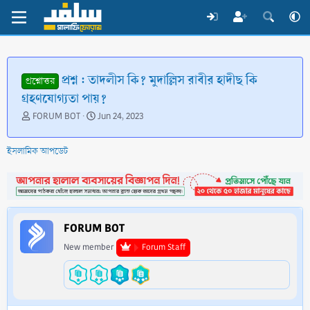
প্রশ্ন : তাদলীস কি? মুদাল্লিস রাবীর হাদীছ কি
প্রশ্নোত্তর
গ্রহণযোগ্যতা পায়?
T
S
FORUM BOT
Jun 24, 2023
h
t
r
a
ইসলামিক আপডেট
e
r
a
t
d
d
s
a
t
t
a
e
FORUM BOT
r
t
New member
Forum Staff
e
r