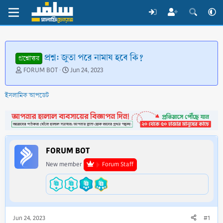
প্রশ্ন: জুতা পরে নামায‌ হবে কি?
প্রশ্নোত্তর
T
S
FORUM BOT
Jun 24, 2023
h
t
r
a
ইসলামিক আপডেট
e
r
a
t
d
d
s
a
t
t
a
e
FORUM BOT
r
t
New member
Forum Staff
e
r
Jun 24, 2023
#1