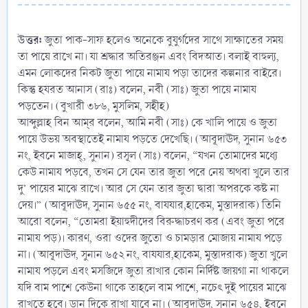
আপনার জিজ্ঞাসা ইসলামিক জিজ্ঞাসা ও জবাব ইসলামিক প্রশ্নোত্তর
উত্তর:
জুতা পাক-সাফ হলেও অনেকে বুযুর্গদের সাথে সাক্ষাতের সময়
তা পায়ে রাখে না। যা শ্রদ্ধার অতিরঞ্জন এবং বিদআত। বলাই বাহুল্য,
এমন লোকদের নিকট জুতা পায়ে নামায পড়া তাদের কল্পনার বাইরে।
কিন্তু হযরত আনাস (রাঃ) বলেন, নবী (সাঃ) জুতা পায়ে নামায
পড়তেন। (বুখারী ৩৮৬, মুসলিম, সহীহ)
আব্দুল্লাহ বিন আম্‌র বলেন, আমি নবী (সাঃ) কে খালি পায়ে ও জুতা
পায়ে উভয় অবস্থাতেই নামায পড়তে দেখেছি। (আবূদাঊদ, সুনান ৬৫৩
নং, ইবনে মাজাহ্‌, সুনান) রসূল (সাঃ) বলেন, “যখন তোমাদের মধ্যে
কেউ নামায পড়বে, তখন সে যেন তার জুতা পরে নেয় অথবা খুলে তার
দু’ পায়ের মাঝে রাখে। আর সে যেন তার জুতা দ্বারা অপরকে কষ্ট না
দেয়।” (আবূদাঊদ, সুনান ৬৫৫ নং, বাযযার,হাকেম, মুস্তাদরাক) তিনি
আরো বলেন, “তোমরা ইয়াহুদীদের বিরুদ্ধাচরণ কর (এবং জুতা পরে
নামায পড়)। কারণ, ওরা ওদের জুতো ও চামড়ার মোজায় নামায পড়ে
না। (আবূদাঊদ, সুনান ৬৫২ নং, বাযযার,হাকেম, মুস্তাদরাক) জুতা খুলে
নামায পড়লে এবং মসজিদে জুতা রাখার কোন নির্দিষ্ট জায়গা না থাকলে
যদি বাম পাশে কেউনা থাকে তাহলে বাম পাশে, নচেৎ দুই পায়ের মাঝে
রাখতে হবে। ডান দিকে রাখা যাবে না। (আবূদাঊদ, সুনান ৬৫৪, ইবনে