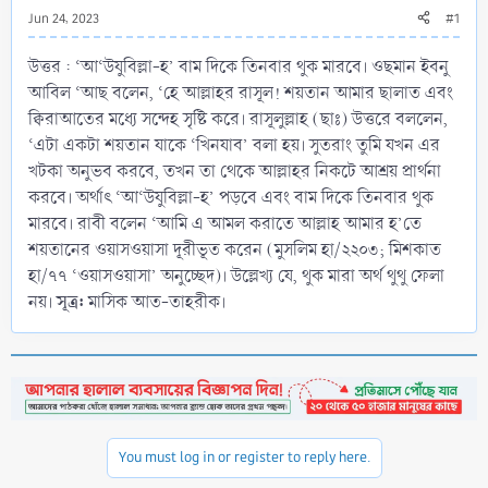
Jun 24, 2023
#1
উত্তর : ‘আ‘উযুবিল্লা-হ’ বাম দিকে তিনবার থুক মারবে। ওছমান ইবনু
আবিল ‘আছ বলেন, ‘হে আল্লাহর রাসূল! শয়তান আমার ছালাত এবং
ক্বিরাআতের মধ্যে সন্দেহ সৃষ্টি করে। রাসূলুল্লাহ (ছাঃ) উত্তরে বললেন,
‘এটা একটা শয়তান যাকে ‘খিনযাব’ বলা হয়। সুতরাং তুমি যখন এর
খটকা অনুভব করবে, তখন তা থেকে আল্লাহর নিকটে আশ্রয় প্রার্থনা
করবে। অর্থাৎ ‘আ‘উযুবিল্লা-হ’ পড়বে এবং বাম দিকে তিনবার থুক
মারবে। রাবী বলেন ‘আমি এ আমল করাতে আল্লাহ আমার হ’তে
শয়তানের ওয়াসওয়াসা দূরীভূত করেন (মুসলিম হা/২২০৩; মিশকাত
হা/৭৭ ‘ওয়াসওয়াসা’ অনুচ্ছেদ)। উল্লেখ্য যে, থুক মারা অর্থ থুথু ফেলা
সূত্র:
নয়।
মাসিক আত-তাহরীক।
You must log in or register to reply here.