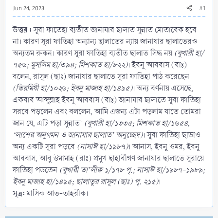
Jun 24, 2023
#1
উত্তর :
সূরা ফাতেহা ব্যতীত জানাযার ছালাত সুন্নাত মোতাবেক হবে
না। কারণ সূরা ফাতিহা অন্যান্য ছালাতের ন্যায় জানাযার ছালাতেরও
অন্যতম রুকন। কারণ সূরা ফাতিহা ব্যতীত ছালাত সিদ্ধ নয়
(বুখারী হা/
৭৫৬; মুসলিম হা/৩৯৪; মিশকাত হা/৮২২)
। ইবনু আববাস (রাঃ)
বলেন, রাসূল (ছাঃ) জানাযার ছালাতে সূরা ফাতিহা পাঠ করেছেন
(তিরমিযী হা/১০২৬; ইবনু মাজাহ হা/১৪৯৫)
। অন্য বর্ণনায় এসেছে,
একবার আব্দুল্লাহ ইবনু আববাস (রাঃ) জানাযার ছালাতে সূরা ফাতিহা
সরবে পড়লেন এবং বললেন, আমি এজন্য এটা পড়লাম যাতে তোমরা
জান যে, এটি পড়া সুন্নাত’
(বুখারী হা/১৩৩৫; মিশকাত হা/১৬৫৪,
‘লাশের অনুগমন ও জানাযার ছালাত’ অনুচ্ছেদ)
। সূরা ফাতিহা ছাড়াও
অন্য একটি সূরা পড়বে
(নাসাঈ হা/১৯৮৭)
। আনাস, ইবনু ওমর, ইবনু
আববাস, আবু উমামাহ (রাঃ) প্রমুখ ছাহাবীগণ জানাযার ছালাতে সূরায়ে
ফাতিহা পড়তেন
(বুখারী তা’লীক্ব ১/১৭৮ পৃ.; নাসাঈ হা/১৯৮৭-১৯৮৯;
ইবনু মাজাহ হা/১৪৯৫; ছালাতুর রাসূল (ছাঃ) পৃ. ২১৫)
।
সূত্র:
মাসিক আত-তাহরীক।