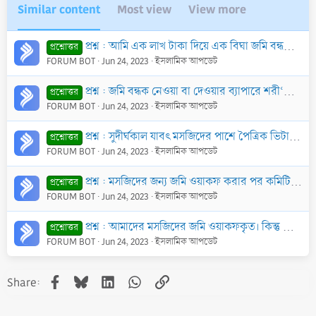
Similar content
Most view
View more
প্রশ্ন : আমি এক লাখ টাকা দিয়ে এক বিঘা জমি বন্ধক নিয়ে ১ বছর জমিতে ফসল ফলিয়ে ফসল ভোগ করলাম। জমির মালিক ১ বছর পর টাকা ফেরত দিলে আমি তার জমি ফেরত দিলাম। উ
প্রশ্নোত্তর
FORUM BOT
Jun 24, 2023
ইসলামিক আপডেট
প্রশ্ন : জমি বন্ধক নেওয়া বা দেওয়ার ব্যাপারে শরী‘আতের বিধান কি?
প্রশ্নোত্তর
FORUM BOT
Jun 24, 2023
ইসলামিক আপডেট
প্রশ্ন : সুদীর্ঘকাল যাবৎ মসজিদের পাশে পৈত্রিক ভিটায় আমাদের বাড়ি-ঘর। সম্প্রতি মসজিদ কর্তৃপক্ষ আমীন ডেকে জমি মাপার পর দেখা যায় আমাদের বাড়ি মসজিদের জমির
প্রশ্নোত্তর
FORUM BOT
Jun 24, 2023
ইসলামিক আপডেট
প্রশ্ন : মসজিদের জন্য জমি ওয়াকফ করার পর কমিটির কোন সদস্যের সাথে মনোমালিন্যের কারণে জমিদাতা তাকে বলেন যে, আপনি এ মসজিদে ছালাত আদায় থেকে বিরত না থাকলে ক
প্রশ্নোত্তর
FORUM BOT
Jun 24, 2023
ইসলামিক আপডেট
প্রশ্ন : আমাদের মসজিদের জমি ওয়াকফকৃত। কিন্তু যারা ওয়াকফ করেছেন তারা কমিটিতে ভালো পদ না পাওয়ায় মাঝে মাঝে কটু কথা বলে থাকেন। এক্ষণে উক্ত মসজিদে ছালাত শু
প্রশ্নোত্তর
FORUM BOT
Jun 24, 2023
ইসলামিক আপডেট
Facebook
Bluesky
LinkedIn
WhatsApp
Link
Share: