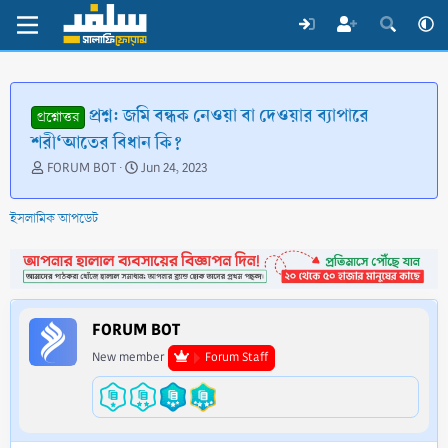
প্রশ্ন: জমি বন্ধক নেওয়া বা দেওয়ার ব্যাপারে
প্রশ্নোত্তর
শরী‘আতের বিধান কি?
T
S
FORUM BOT
Jun 24, 2023
h
t
r
a
ইসলামিক আপডেট
e
r
a
t
d
d
s
a
t
t
a
e
FORUM BOT
r
t
New member
Forum Staff
e
r