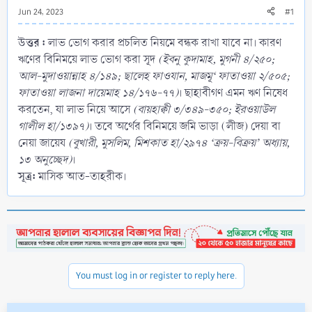
Jun 24, 2023
#1
উত্তর :
লাভ ভোগ করার প্রচলিত নিয়মে বন্ধক রাখা যাবে না। কারণ
ঋণের বিনিময়ে লাভ ভোগ করা সূদ
(ইবনু কুদামাহ, মুগনী ৪/২৫০;
আল-মুদাওয়ান্নাহ ৪/১৪৯; ছালেহ ফাওযান, মাজমূ‘ ফাতাওয়া ২/৫০৫;
ফাতাওয়া লাজনা দায়েমাহ ১৪/১৭৬-৭৭)
। ছাহাবীগণ এমন ঋণ নিষেধ
করতেন, যা লাভ নিয়ে আসে
(বায়হাক্বী ৩/৩৪৯-৩৫০; ইরওয়াউল
গালীল হা/১৩৯৭)
। তবে অর্থের বিনিময়ে জমি ভাড়া (লীজ) দেয়া বা
নেয়া জায়েয
(বুখারী, মুসলিম, মিশকাত হা/২৯৭৪ ‘ক্রয়-বিক্রয়’ অধ্যায়,
১৩ অনুচ্ছেদ)
।
সূত্র:
মাসিক আত-তাহরীক।
You must log in or register to reply here.