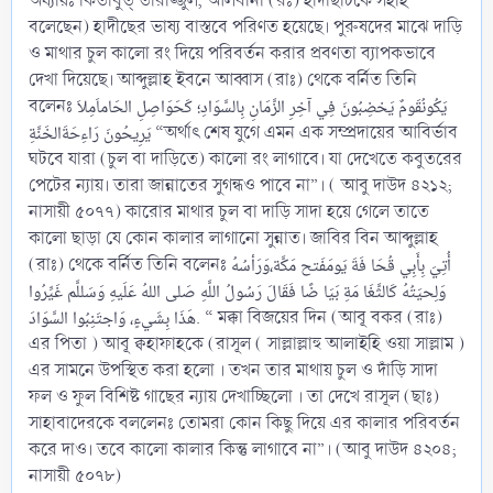
অধ্যায়ঃ কিতাবুত্ তারাজ্জুল, আলবানী (রঃ) হাদীছটিকে সহীহ
বলেছেন) হাদীছের ভাষ্য বাস্তবে পরিণত হয়েছে। পুরুষদের মাঝে দাড়ি
ও মাথার চুল কালো রং দিয়ে পরিবর্তন করার প্রবণতা ব্যাপকভাবে
দেখা দিয়েছে। আব্দুল্লাহ ইবনে আব্বাস (রাঃ) থেকে বর্নিত তিনি
বলেনঃ يَكُونُقَومٌ يَخضِبُونَ فِي آخِرِ الزَّمَانِ بِالسَّوَادِ؛ كَحَوَاصِلِ الحَاماَمِلاَ
يَرِيحُونَ رَاءِحَةَالخَنَّةِ “অর্থাৎ শেষ যুগে এমন এক সম্প্রদায়ের আবির্ভাব
ঘটবে যারা (চুল বা দাড়িতে) কালো রং লাগাবে। যা দেখেতে কবুতরের
পেটের ন্যায়। তারা জান্নাতের সুগন্ধও পাবে না”। ( আবু দাউদ ৪২১২;
নাসায়ী ৫০৭৭) কারোর মাথার চুল বা দাড়ি সাদা হয়ে গেলে তাতে
কালো ছাড়া যে কোন কালার লাগানো সুন্নাত। জাবির বিন আব্দুল্লাহ
(রাঃ) থেকে বর্নিত তিনি বলেনঃ أُتِيَ بِأَبِي قُحَا فَةَ يَومَفَتح مَكَّة،وَرَأسُهُ
وَلِحيَتُهُ كَالثَّغَا مَةِ بَيَا ضًا فَقَالَ رَسُولُ اللَّهِ صَلى اللهُ عَلَيهِ وَسَللَّم غَيِّرُوا
هَذَا بِشَيءٍ، وَاجتَنِبُوا السَّوَادَ. “ মক্কা বিজয়ের দিন (আবূ বকর (রাঃ)
এর পিতা ) আবূ ক্বহাফাহকে (রাসূল ( সাল্লাল্লাহু আলাইহি ওয়া সাল্লাম )
এর সামনে উপস্থিত করা হলো । তখন তার মাথায় চুল ও দাঁড়ি সাদা
ফল ও ফুল বিশিষ্ট গাছের ন্যায় দেখাচ্ছিলো । তা দেখে রাসূল (ছাঃ)
সাহাবাদেরকে বললেনঃ তোমরা কোন কিছু দিয়ে এর কালার পরিবর্তন
করে দাও। তবে কালো কালার কিন্তু লাগাবে না”। (আবু দাউদ ৪২০৪;
নাসায়ী ৫০৭৮)