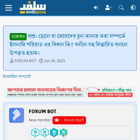
প্রশ্ন: ছেলে বা মেয়েদের চুল কালার করা সম্পর্কে
প্রশ্নোত্তর
ইসলামি শরিয়াত এর বিধান কি? দলীল সহ বিস্তারিত বললে
উপকৃত হতাম।
T
S
FORUM BOT
Jun 24, 2023
h
t
r
a
ইসলামিক আপডেট
e
r
a
t
d
d
s
a
t
t
a
e
FORUM BOT
r
t
New member
Forum Staff
e
r