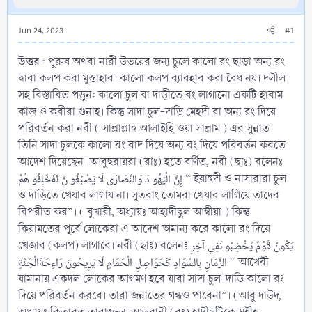
Jun 24, 2023
#1
উত্তর
: পুরুষ অথবা নারী উভয়ের জন্য চুলে কালো রং ছাড়া অন্য রং
দ্বারা কলপ করা মুস্তাহাব। কালো কলপ ব্যাবহার করা বৈধ নয়। দলীল
সহ বিস্তারিত পড়ুন: কালো চুল বা দাড়ীতে রং লাগানো একটি হারাম
কাজ ও কবীরা গুনাহ। কিন্তু সাদা চুল-দাড়ি মেহদী বা অন্য রং দিয়ে
পরিবর্তন করা নবী ( সাল্লাল্লাহু আলাইহি ওয়া সাল্লাম ) এর সুন্নাত।
তিনি সাদা চুলকে কালো রং বাদ দিয়ে অন্য রং দিয়ে পরিবর্তন করতে
আদেশ দিয়েছেন। আবুহুরায়রা (রাঃ) হতে বর্ণিত, নবী (ছাঃ) বলেনঃ
إِنَّ الْيَهُو دَ وَالنَّصَارَى لَا يَصْبُغُو نَ نَفَخَلِفُو هُمْ “ ইয়াহুদী ও নাসারারা চুল
ও দাড়িতে খেযাব লাগায় না। সুতরাং তোমরা খেযাব লাগিয়ে তাদের
বিপরীত কর”। ( বুখারী, অধ্যায়ঃ আহাদীছুল আম্বীয়া।) কিন্তু
কিয়ামতের পূর্বে লোকেরা এ আদেশ অমান্য করে কালো রং দিয়ে
খেজাব (কলপ) লাগাবে। নবী (ছাঃ) বলেনঃ يَكُونُ قَوْمٌ يَخْضِبُو نَفِي آخِرِ
الزَّمَانِ بِالسَّوَادِ كَحَوَاصِلِ الْحَمَامِ لَا يَرِيحُونَ رَاءِحَةَالْجَنَّةِ “ আখেরী
যামানায় একদল লোকের আগমণ হবে যারা সাদা চুল-দাড়ি কালো রং
দিয়ে পরিবর্তন করবে। তারা জন্নাতের গন্ধও পাবেনা”। (আবু দাউদ,