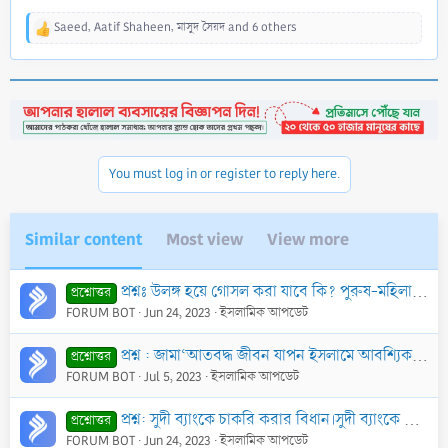
Saeed
,
Aatif Shaheen
,
মাসুদ সৈয়দ
and 6 others
R
e
a
c
t
i
o
n
You must log in or register to reply here.
s
:
Similar content
Most view
View more
প্রশ্নঃ উলঙ্গ হয়ে গোসল করা যাবে কি? পুরুষ-মহিলা উলঙ্গ গোসলের ক্ষেত্রে ইসলাম কি বলে?
প্রশ্নোত্তর
FORUM BOT
Jun 24, 2023
ইসলামিক আপডেট
প্রশ্ন : জামা‘আতবদ্ধ জীবন যাপন ইসলামে আবশ্যিক হ’লেও যথাযথ পরিবেশ না পেলে নারী হিসাবে আমার করণীয় কি?
প্রশ্নোত্তর
FORUM BOT
Jul 5, 2023
ইসলামিক আপডেট
প্রশ্ন: সুদী ব্যাংকে চাকরি করার বিধান।সুদী ব্যাংকে চাকুরী করা কিভাবে ইসলামী শরীয়ত এর পরিপন্থী?
প্রশ্নোত্তর
FORUM BOT
Jun 24, 2023
ইসলামিক আপডেট