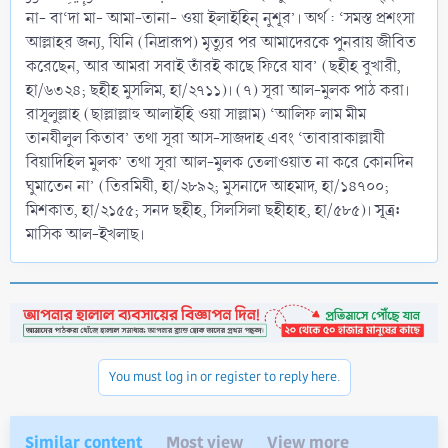
না- বা‘দা মা- আমা-তানা- ওয়া ইলাইহিন্ নুশূর’। অর্থ : ‘সমস্ত প্রশংসা
আল্লাহর জন্য, যিনি (নিদ্রারূপ) মৃত্যুর পর আমাদেরকে পুনরায় জীবিত
করেছেন, আর আমরা সবাই তাঁরই কাছে ফিরে যাব’ (ছহীহ বুখারী,
হা/৬৩২৪; ছহীহ মুসলিম, হা/২৭১১)। (৭) সূরা আল-মুলক পাঠ করা।
রাসূলুল্লাহ (ছাল্লাল্লাহু আলাইহি ওয়া সাল্লাম) ‘আলিফ লাম মীম
তানযীলুল কিতাব’ তথা সূরা আস-সাজদাহ এবং ‘তাবারাকাল্লাযী
বিয়াদিহিল মুলক’ তথা সূরা আল-মুলক তেলাওয়াত না করে কোনদিন
ঘুমাতেন না’ (তিরমিযী, হা/২৮৯২; মুসনাদে আহমাদ, হা/১৪৭০০;
সূত্র:
মিশকাত, হা/২১৫৫; সনদ ছহীহ, সিলসিলা ছহীহাহ, হা/৫৮৫)।
মাসিক আল-ইখলাছ।
You must log in or register to reply here.
Similar content
Most view
View more