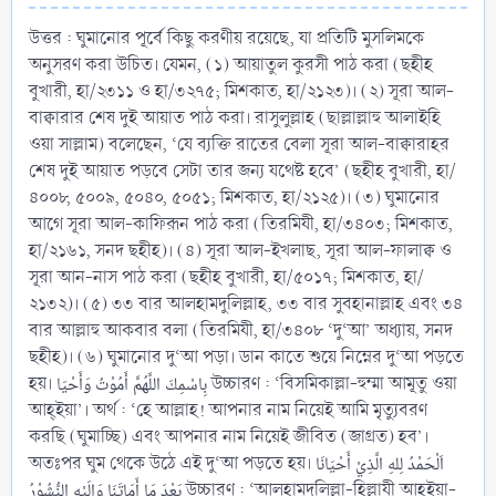
উত্তর : ঘুমানোর পূর্বে কিছু করণীয় রয়েছে, যা প্রতিটি মুসলিমকে
অনুসরণ করা উচিত। যেমন, (১) আয়াতুল কুরসী পাঠ করা (ছহীহ
বুখারী, হা/২৩১১ ও হা/৩২৭৫; মিশকাত, হা/২১২৩)। (২) সূরা আল-
বাক্বারার শেষ দুই আয়াত পাঠ করা। রাসুলুল্লাহ (ছাল্লাল্লাহু আলাইহি
ওয়া সাল্লাম) বলেছেন, ‘যে ব্যক্তি রাতের বেলা সূরা আল-বাক্বারাহর
শেষ দুই আয়াত পড়বে সেটা তার জন্য যথেষ্ট হবে’ (ছহীহ বুখারী, হা/
৪০০৮, ৫০০৯, ৫০৪০, ৫০৫১; মিশকাত, হা/২১২৫)। (৩) ঘুমানোর
আগে সূরা আল-কাফিরূন পাঠ করা (তিরমিযী, হা/৩৪০৩; মিশকাত,
হা/২১৬১, সনদ ছহীহ)। (৪) সূরা আল-ইখলাছ, সূরা আল-ফালাক্ব ও
সূরা আন-নাস পাঠ করা (ছহীহ বুখারী, হা/৫০১৭; মিশকাত, হা/
২১৩২)। (৫) ৩৩ বার আলহামদুলিল্লাহ, ৩৩ বার সুবহানাল্লাহ এবং ৩৪
বার আল্লাহু আকবার বলা (তিরমিযী, হা/৩৪০৮ ‘দু‘আ’ অধ্যায়, সনদ
ছহীহ)। (৬) ঘুমানোর দু‘আ পড়া। ডান কাতে শুয়ে নিম্নের দু‘আ পড়তে
হয়। بِاسْمِكَ اللَّهُمَّ أَمُوْتُ وَأَحْيَا উচ্চারণ : ‘বিসমিকাল্লা-হুম্মা আমূতু ওয়া
আহ্ইয়া’। অর্থ : ‘হে আল্লাহ! আপনার নাম নিয়েই আমি মৃত্যুবরণ
করছি (ঘুমাচ্ছি) এবং আপনার নাম নিয়েই জীবিত (জাগ্রত) হব’।
অতঃপর ঘুম থেকে উঠে এই দু‘আ পড়তে হয়। اَلْحَمْدُ لِلهِ الَّذِيْ أَحْيَانَا
بَعْدَ مَا أَمَاتَنَا وَإِلَيْهِ النُّشُوْرُ উচ্চারণ : ‘আলহামদুলিল্লা-হিল্লাযী আহ্ইয়া-