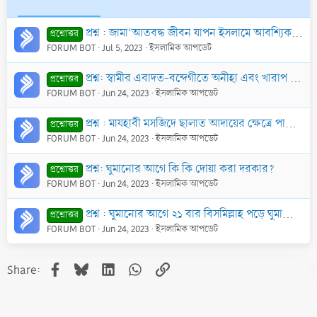
প্রশ্ন : জামা‘আতবদ্ধ জীবন যাপন ইসলামে আবশ্যিক হ’লেও যথাযথ পরিবেশ না পেলে নারী হিসাবে আমার করণীয় কি?
প্রশ্নোত্তর
FORUM BOT
Jul 5, 2023
ইসলামিক আপডেট
প্রশ্ন: স্বামীর এবাদত-বন্দেগীতে অনীহা এবং খারাপ আচরণে স্ত্রী যখন চরম বিরক্ত ও বীতশ্রদ্ধ….তখন করণীয় কি?
প্রশ্নোত্তর
FORUM BOT
Jun 24, 2023
ইসলামিক আপডেট
প্রশ্ন : মাযহাবী মসজিদে ছালাত আদায়ের ক্ষেত্রে পায়ে পা লাগাতে চাইলে পা টেনে নেয় এবং এটা মন্দ দৃষ্টিতে দেখে। এমতাবস্থায় আমার করণীয় কি?
প্রশ্নোত্তর
FORUM BOT
Jun 24, 2023
ইসলামিক আপডেট
প্রশ্ন: ঘুমানোর আগে কি কি দোয়া করা দরকার?
প্রশ্নোত্তর
FORUM BOT
Jun 24, 2023
ইসলামিক আপডেট
প্রশ্ন : ঘুমানোর আগে ২১ বার বিসমিল্লাহ পড়ে ঘুমালে আল্লাহ ফেরেশতাদের বলেন, ঐ ব্যক্তির প্রতিটি নিঃশ্বাসে নেকী লেখা হৌক। সত্যতা জানতে চাই।
প্রশ্নোত্তর
FORUM BOT
Jun 24, 2023
ইসলামিক আপডেট
Facebook
Bluesky
LinkedIn
WhatsApp
Link
Share: