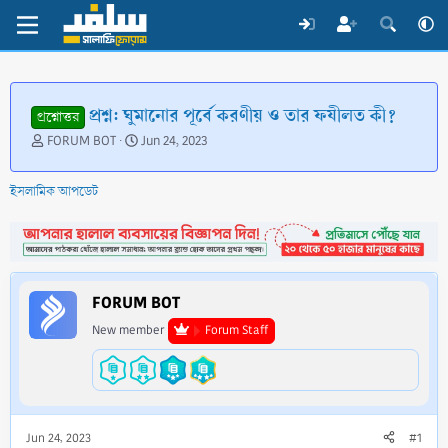
প্রশ্ন: ঘুমানোর পূর্বে করণীয় ও তার ফযীলত কী?
প্রশ্নোত্তর
T
S
FORUM BOT
Jun 24, 2023
h
t
r
a
ইসলামিক আপডেট
e
r
a
t
d
d
s
a
t
t
a
e
FORUM BOT
r
t
New member
Forum Staff
e
r
Jun 24, 2023
#1