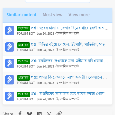
:
Similar content
Most view
View more
প্রশ্ন : ঘরের চালা ও বেড়ার টিনের গায়ে মুরগী ও গরুর ছবি থাকলে উক্ত ঘরে ছালাত আদায় করা যাবে কি?
প্রশ্নোত্তর
FORUM BOT
Jun 24, 2023
ইসলামিক আপডেট
প্রশ্ন: বিভিন্ন বইয়ে দোয়েল, উটপাখি, পাতিহাঁস, মাছ, হরিণ, বাঘ ইত্যাদির ছবি থাকে। অনেক সময় ঘরের মধ্যে ঐ বইয়ের পাতাগুলো খোলা অবস্থায় থাকে। এমনকি আমরা যে
প্রশ্নোত্তর
FORUM BOT
Jun 24, 2023
ইসলামিক আপডেট
প্রশ্ন: মসজিদের দেওয়ালে মক্কা-মদীনার ছবিওয়ালা টাইলস লাগানো যাবে কি?
প্রশ্নোত্তর
FORUM BOT
Jun 24, 2023
ইসলামিক আপডেট
প্রশ্নঃ পাথর কি দেওয়ালে লাগা জরুরী? দেওয়ালে লেগে যদি হওযে না পড়ে, তাহলে যথেষ্ট কি? পাথর যদি না ছুঁড়ে হওযের কিনারায় দাঁড়িয়ে তাতে ছেড়ে দেওয়া হয়, তাহলে শ
প্রশ্নোত্তর
FORUM BOT
Jun 24, 2023
ইসলামিক আপডেট
প্রশ্ন : মাগরিবের আযানের সময় ঘরের দরজা খোলা রাখলে ঘরে ফেরেশতা প্রবেশ করে। উক্ত দাবী কি সঠিক?
প্রশ্নোত্তর
FORUM BOT
Jun 24, 2023
ইসলামিক আপডেট
Facebook
Bluesky
LinkedIn
WhatsApp
Link
Share: