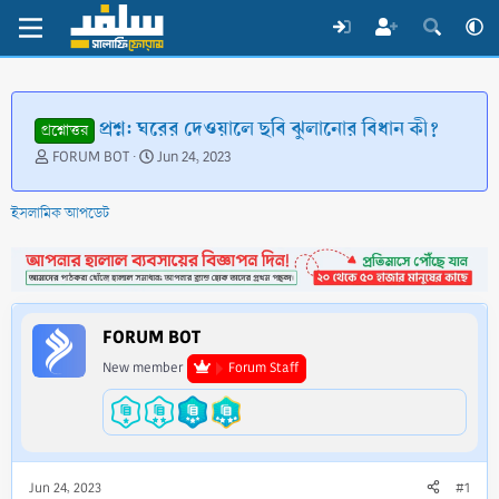
প্রশ্ন: ঘরের দেওয়ালে ছবি ঝুলানোর বিধান কী?
প্রশ্নোত্তর
T
S
FORUM BOT
Jun 24, 2023
h
t
r
a
ইসলামিক আপডেট
e
r
a
t
d
d
s
a
t
t
a
e
FORUM BOT
r
t
New member
Forum Staff
e
r
Jun 24, 2023
#1