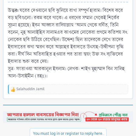
উত্তর:
ঘরের দেওয়ালে ছবি ঝুলিয়ে রাখা সম্পূর্ণ হারাম। বিশেষ করে
বড় ছবিগুলো। রকম করে থাকে। এ ধরণের সম্মান থেকেই শির্কের
সূচনা হয়েছে। ইবন আব্বাস রাদিয়াল্লাহু ‘আনহু থেকে বর্ণিত, তিনি
বলেন, নূহ আলাইহিস সালামএর কাওমের লোকেরা প্রথমে কতিপয় সৎ
লোকের ছবি উঠিয়ে রেখেছিল। উদ্দেশ্য ছিল তাদেরকে দেখে তাদের
ইবাদাতের কথা স্মরণ করে আল্লাহর ইবাদাতে উৎসাহ-উদ্দীপনা বৃদ্ধি
করা। দীর্ঘ দিন অতিবাহিত হওয়ার পর তারা স্বয়ং উক্ত সৎ ব্যক্তিদের
ইবাদাত শুরু করে দেয়।
সূত্র: ফাতাওয়া আরকানুল ইসলাম। লেখক: শাইখ মুহাম্মাদ বিন সালিহ
আল-উসাইমীন (রহঃ)।
Salahuddin Jamil
R
e
a
c
t
i
o
n
You must log in or register to reply here.
s