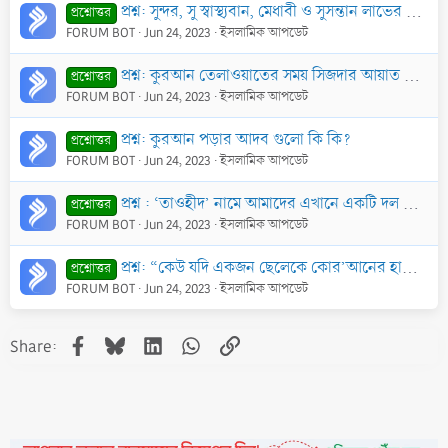
প্রশ্ন: সুন্দর, সু স্বাস্থ্যবান, মেধাবী ও সুসন্তান লাভের উদ্দেশ্যে গর্ভাবস্থায় কুরআনের বিশেষ বিশেষ সূরা পড়ার আমল কি?
প্রশ্নোত্তর
FORUM BOT
Jun 24, 2023
ইসলামিক আপডেট
প্রশ্ন: কুরআন তেলাওয়াতের সময় সিজদার আয়াত আসলে কিভাবে সিজদা দিতে হবে?
প্রশ্নোত্তর
FORUM BOT
Jun 24, 2023
ইসলামিক আপডেট
প্রশ্ন: কুরআন পড়ার আদব গুলো কি কি?
প্রশ্নোত্তর
FORUM BOT
Jun 24, 2023
ইসলামিক আপডেট
প্রশ্ন : ‘তাওহীদ’ নামে আমাদের এখানে একটি দল কুরআন পড়িয়ে, ইমামতি করে, সরকারী চাকুরী করে বেতন নেওয়া হারাম বলে। একথার কোন সত্যতা আছে কি?
প্রশ্নোত্তর
FORUM BOT
Jun 24, 2023
ইসলামিক আপডেট
প্রশ্ন: “কেউ যদি একজন ছেলেকে কোর’আনের হাফেজ বানায় তাহলে সে ১০ জনকে সুপারিশ করে জান্নাতে নিয়ে যাবে।” অনুরূপভাবে হাফেযে কুরআনের পিতামাতাকে কিয়ামতের দি
প্রশ্নোত্তর
FORUM BOT
Jun 24, 2023
ইসলামিক আপডেট
Facebook
Bluesky
LinkedIn
WhatsApp
Link
Share: