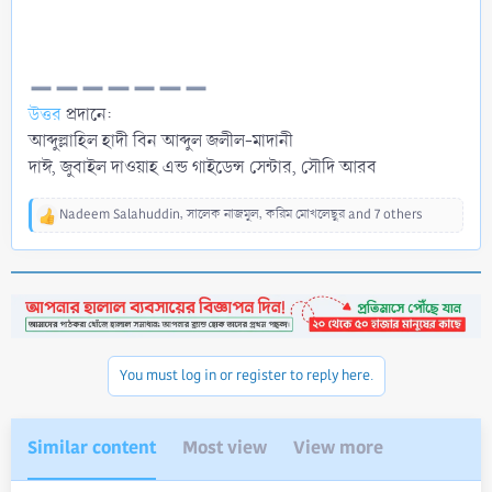
উত্তর
প্রদানে:
আব্দুল্লাহিল হাদী বিন আব্দুল জলীল-মাদানী
দাঈ, জুবাইল দাওয়াহ এন্ড গাইডেন্স সেন্টার, সৌদি আরব
Nadeem Salahuddin
,
সালেক নাজমুল
,
করিম মোখলেছুর
and 7 others
R
e
a
c
t
i
o
n
You must log in or register to reply here.
s
:
Similar content
Most view
View more