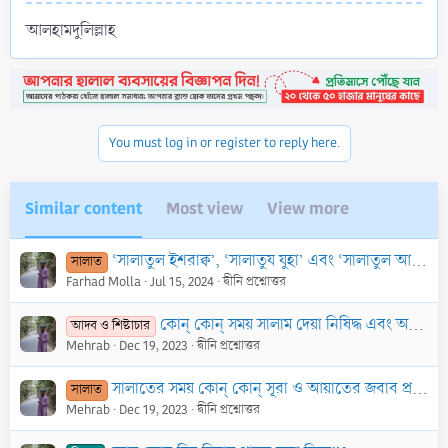
আলহামদুলিল্লাহ
You must log in or register to reply here.
Similar content
Most view
View more
‘সালাতুল ইশরাক্ব’, ‘সালাতুয যুহা’ এবং ‘সালাতুল আউওয়াবীন’ বলতে কোন্ কোন্ সালাতকে বুঝানো হয় এবং এই সকল সালাতের ফযীলত কেমন?
সালাত
Farhad Molla
Jul 15, 2024
দ্বীনি প্রশ্নোত্তর
কোন্ কোন্ সময় সালাম দেয়া নিষিদ্ধ এবং অপসন্দনীয়?
আদব ও শিষ্টাচার
Mehrab
Dec 19, 2023
দ্বীনি প্রশ্নোত্তর
সালাতের সময় কোন্ কোন্ সূরা ও আয়াতের জবাব প্রদান করতে হবে?
সালাত
Mehrab
Dec 19, 2023
দ্বীনি প্রশ্নোত্তর