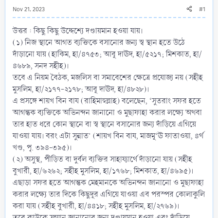
Nov 21, 2023
#1
উত্তর : কিছু কিছু উদ্দেশ্যে দণ্ডায়মান হওয়া যায়।
(১) নিজ স্থানে আগত ব্যক্তিকে বসানোর জন্য স্ব স্থান হতে উঠে
দাঁড়ানো যায় (হাকিম, হা/৪৭৫৩; আবূ দাঊদ, হা/৫২১৭; মিশকাত, হা/
৪৬৮৯, সনদ সহীহ)।
তবে এ নিয়ম বৈঠক, মজলিস বা সমাবেশের ক্ষেত্রে প্রযোজ্য নয় (সহীহ
মুসলিম, হা/২১৭৭-২১৭৮; আবূ দাঊদ, হা/৪৮২৮)।
এ প্রসঙ্গে শায়খ বিন বায (রাহিমাহুল্লাহ) বলেছেন, ‘সুতরাং সফর হতে
আগন্তুক ব্যক্তিকে অভিনন্দন জানানো ও মুছাফাহা করার লক্ষ্যে অথবা
তার হাত ধরে কোন স্থানে বা স্ব স্থানে বসানোর জন্য দাঁড়িয়ে এগিয়ে
যাওয়া যায়। বরং এটা সুন্নাত’ (শায়খ বিন বায, মাজমূ‘ঊ ফাতাওয়া, ৪র্থ
খণ্ড, পৃ. ৩৯৪-৩৯৫)।
(২) অসুস্থ, পীড়িত বা দুর্বল ব্যক্তির সাহায্যার্থে দাঁড়ানো যায় (সহীহ
বুখারী, হা/৬২৬২; সহীহ মুসলিম, হা/১৭৬৮; মিশকাত, হা/৪৬৯৫)।
এছাড়া সফর হতে আগন্তুক মেহমানকে অভিনন্দন জানানো ও মুছাফাহা
করার লক্ষ্যে তার দিকে কিছুদূর এগিয়ে যাওয়া এব পরস্পর কোলাকুলি
করা যায় (সহীহ বুখারী, হা/৪৪১৮; সহীহ মুসলিম, হা/২৭৬৯)।
তবে কাউকে সম্মান জানানোর জন্য দণ্ডায়মান হওয়া এবং দাঁড়িয়ে