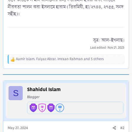
নীরবতা পালন করা ইসলামে হারাম (তিরমিযী, হা/২৭৪৪, ২৭৫৫, সনদ
সহীহ)।
সূত্র: আল-ইখলাছ।​
Last edited:
Nov 21, 2023
Aamir Islam
,
Faiyaz Abrar
,
Imraan Rahman
and 5 others
R
e
a
c
t
i
Shahidul Islam
S
o
Blogger
n
s
:
May 27, 2024
#2