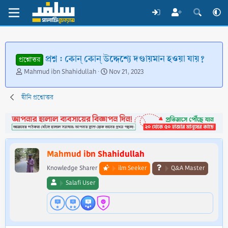
প্রশ্ন : কোন্ কোন্ উদ্দেশ্যে দণ্ডায়মান হওয়া যায়?
প্রশ্নোত্তর
T
S
Mahmud ibn Shahidullah
Nov 21, 2023
h
t
r
a
দ্বীনি প্রশ্নোত্তর
e
r
a
t
d
d
s
a
t
t
a
e
Mahmud ibn Shahidullah
r
t
Knowledge Sharer
ilm Seeker
Q&A Master
e
Salafi User
r