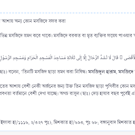
ীর আশায় অন্য কোন মসজিদে সফর করা
িন্ন মসজিদে ভ্রমণ করে থাকে। মসজিদে বরকত বা মৃত ব্যক্তির ফয়েয পাওয়ার
মসজিদুল হারাম
মসজিদে 
(ছাঃ) বলেন, ‘তিনটি মসজিদ ছাড়া ভ্রমণ করা নিষিদ্ধ।
,
 আশায় বেশী নেকী অর্জনের জন্য উক্ত তিন মসজিদ ছাড়া পৃথিবীর কোন মসজ
রবণতা বর্তমানে বেশী দেখা যাচ্ছে। অথচ রাসূল (ছাঃ) দেড় হাযার বছর পূর্বেই 
 (ইফাবা হা/১১১৬, ২/৩২৭ পৃঃ); মিশকাত হা/৬৯৩, পৃঃ ৬৮; বঙ্গানুবাদ মিশকাত 