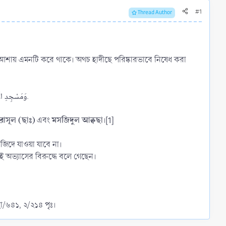
#1
Thread Author
 আশায় এমনটি করে থাকে। অথচ হাদীছে পরিষ্কারভাবে নিষেধ করা
عَنْ أَبِىْ هُرَيْرَةَ رَضِيَ اللهُ عَنْهُ عَنْ النَّبِيِّ  قَالَ لَا تُشَدُّ الرِّحَالُ إِلَّا إِلَى ثَلَاثَةِ مَسَاجِدَ الْمَسْجِدِ الْحَرَامِ وَمَسْجِدِ الرَّسُوْلِ  وَمَسْجِدِ الْأَقْصَى.
রাসূল (ছাঃ)
মসজিদুল আক্বছা
এবং
।[1]
িদে যাওয়া যাবে না।
এই অভ্যাসের বিরুদ্ধে বলে গেছেন।
হা/৬৪১, ২/২১৪ পৃঃ।