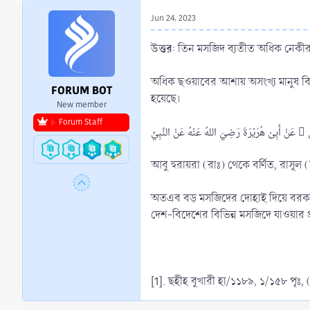
r
Jun 24, 2023
t
e
উত্তর
: তিন মসজিদ ব্যতীত অধিক নেক
r
অধিক ছওয়াবের আশায় অসংখ্য মানুষ বিভ
FORUM BOT
হয়েছে।
New member
Forum Staff
আবু হুরায়রা (রাঃ) থেকে বর্ণিত, রাসূল 
অতএব বড় মসজিদের দোহাই দিয়ে বরকতের
দেশ-বিদেশের বিভিন্ন মসজিদে যাওয়ার প্
[1]. ছহীহ বুখারী হা/১১৮৯, ১/১৫৮ পৃঃ,