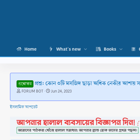
Home
What's new
Books
প্রশ্ন: কোন ৩টি মসজিদ ছাড়া অধিক নেকীর আশায় স
প্রশ্নোত্তর
T
S
FORUM BOT
Jun 24, 2023
h
t
r
a
ইসলামিক আপডেট
e
r
a
t
d
d
s
a
t
t
a
e