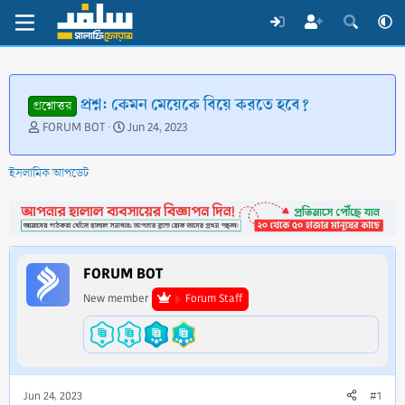
প্রশ্ন: কেমন মেয়েকে বিয়ে করতে হবে?
প্রশ্নোত্তর
T
S
FORUM BOT
Jun 24, 2023
h
t
r
a
ইসলামিক আপডেট
e
r
a
t
d
d
s
a
t
t
a
e
FORUM BOT
r
t
New member
Forum Staff
e
r
Jun 24, 2023
#1