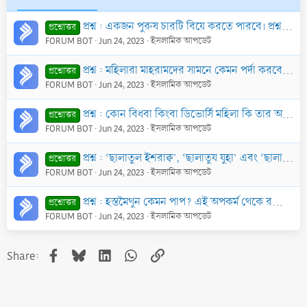
প্রশ্ন : একজন পুরুষ চারটি বিয়ে করতে পারবে। প্রশ্ন হল চারটি বিয়ে করার পর এদের মধ্যে একজন মারা গেলে বা ত্বালাক্ব হলে আবারও বিয়ে করা যাবে কি?
প্রশ্নোত্তর
FORUM BOT
Jun 24, 2023
ইসলামিক আপডেট
প্রশ্ন : মহিলারা মাহরামদের সামনে কেমন পর্দা করবে? মহিলাদের পোশাক কেমন হওয়া দরকার?
প্রশ্নোত্তর
FORUM BOT
Jun 24, 2023
ইসলামিক আপডেট
প্রশ্ন : কোন বিধবা কিংবা ডিভোর্সি মহিলা কি তার অভিভাবকের অনুমতি ছাড়া বিয়ে করতে পারবে? যদি বিয়ে করে ফেলে, তাহলে সে বিয়ে কি সঠিক হবে?
প্রশ্নোত্তর
FORUM BOT
Jun 24, 2023
ইসলামিক আপডেট
প্রশ্ন : ‘ছালাতুল ইশরাক্ব’, ‘ছালাতুয যুহা’ এবং ‘ছালাতুল আউওয়াবীন’ বলতে কোন্ কোন্ ছালাতকে বুঝানো হয় এবং এই সকল ছালাতের ফযীলত কেমন?
প্রশ্নোত্তর
FORUM BOT
Jun 24, 2023
ইসলামিক আপডেট
প্রশ্ন : হস্তমৈথুন কেমন পাপ? এই অপকর্ম থেকে রক্ষা পাওয়ার উপায় কি?
প্রশ্নোত্তর
FORUM BOT
Jun 24, 2023
ইসলামিক আপডেট
Facebook
Bluesky
LinkedIn
WhatsApp
Link
Share: