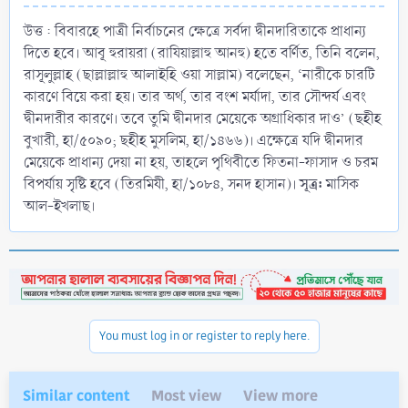
উত্ত : বিবারহে পাত্রী নির্বাচনের ক্ষেত্রে সর্বদা দ্বীনদারিতাকে প্রাধান্য
দিতে হবে। আবূ হুরায়রা (রাযিয়াল্লাহু আনহু) হতে বর্ণিত, তিনি বলেন,
রাসূলুল্লাহ (ছাল্লাল্লাহু আলাইহি ওয়া সাল্লাম) বলেছেন, ‘নারীকে চারটি
কারণে বিয়ে করা হয়। তার অর্থ, তার বংশ মর্যাদা, তার সৌন্দর্য এবং
দ্বীনদারীর কারণে। তবে তুমি দ্বীনদার মেয়েকে অগ্রাধিকার দাও’ (ছহীহ
বুখারী, হা/৫০৯০; ছহীহ মুসলিম, হা/১৪৬৬)। এক্ষেত্রে যদি দ্বীনদার
মেয়েকে প্রাধান্য দেয়া না হয়, তাহলে পৃথিবীতে ফিতনা-ফাসাদ ও চরম
সূত্র:
বিপর্যায় সৃষ্টি হবে (তিরমিযী, হা/১০৮৪, সনদ হাসান)।
মাসিক
আল-ইখলাছ।
You must log in or register to reply here.
Similar content
Most view
View more