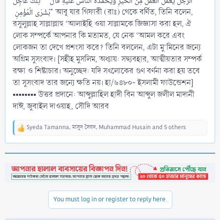
الرَّجُلَ يَعْمَلُ الْعَمَلَ مِنَ الْخَيْرِ وَيَحْمَدُهُ النَّاسُ عَلَيْهِ قَالَ ‏ "‏ تِلْكَ عَاجِلُ
بُشْرَى الْمُؤْمِنِ ‏" আবূ যার গিফারী (রাঃ) থেকে বর্ণিত, তিনি বলেন,
রসুলুল্লাহ সাল্লাল্লাহু ‘আলাইহি ওয়া সাল্লামকে জিজ্ঞাসা করা হল, ঐ
লোক সম্পর্কে আপনার কি মতামত, যে নেক ‘আমল করে এবং
লোকজন তা দেখে প্রশংসা করে? তিনি বললেন, এটা মু’মিনের জন্যে
অগ্রিম সুসংবাদ। [সহীহ মুসলিম, অধ্যায়: সদ্ব্যবহার, আত্মীয়তার সম্পর্ক
রক্ষা ও শিষ্টাচার। অনুচ্ছেদ: যদি সৎলোকের গুণ বর্ণনা করা হয় তবে
তা সুসংবাদ তার জন্যে ক্ষতি নয়। হা/৬৪৮০- ইসলামী ফাউন্ডেশন]
▪▪▪▪▪▪▪▪ উত্তর প্রদানে: আব্দুল্লাহিল হাদী বিন আব্দুল জলীল মাদানী
দাঈ, জুবাইল দাওয়াহ, সৌদি আরব
Syeda Tamanna
,
মাসুদ সৈয়দ
,
Muhammad Husain
and 5 others
R
e
a
c
t
i
o
n
You must log in or register to reply here.
s
: