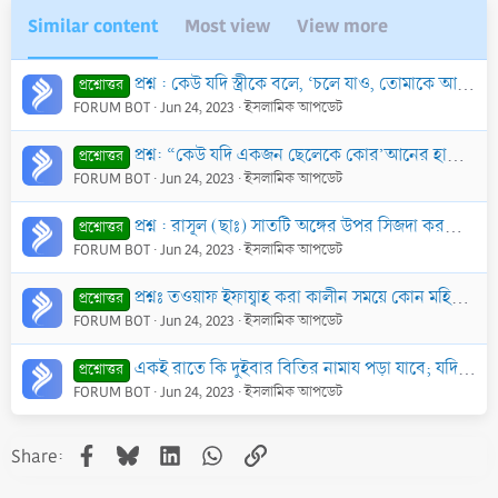
Similar content
Most view
View more
প্রশ্ন : কেউ যদি স্ত্রীকে বলে, ‘চলে যাও, তোমাকে আমার প্রয়োজন নেই’। তাহ’লে কি এটা তালাক হয় যাবে? কেনায়া তালাক বলতে কি বুঝায়?
প্রশ্নোত্তর
FORUM BOT
Jun 24, 2023
ইসলামিক আপডেট
প্রশ্ন: “কেউ যদি একজন ছেলেকে কোর’আনের হাফেজ বানায় তাহলে সে ১০ জনকে সুপারিশ করে জান্নাতে নিয়ে যাবে।” অনুরূপভাবে হাফেযে কুরআনের পিতামাতাকে কিয়ামতের দি
প্রশ্নোত্তর
FORUM BOT
Jun 24, 2023
ইসলামিক আপডেট
প্রশ্ন : রাসূল (ছাঃ) সাতটি অঙ্গের উপর সিজদা করতে বলেছেন। এক্ষণে কেউ যদি ছয়টি অঙ্গের উপর সিজদা করে তাহ’লে তার ছালাতে কোন ক্ষতি হবে কি?
প্রশ্নোত্তর
FORUM BOT
Jun 24, 2023
ইসলামিক আপডেট
প্রশ্নঃ তওয়াফ ইফায্বাহ করা কালীন সময়ে কোন মহিলার মাসিক শুরু হলে কি করবে? অভিভাবককে লজ্জায় বলতে না পেরে কেউ যদি সেই অবস্থাতেই তওয়াফ-আদি সেরে বাড়ী ফিরে
প্রশ্নোত্তর
FORUM BOT
Jun 24, 2023
ইসলামিক আপডেট
একই রাতে কি দুইবার বিতির নামায পড়া যাবে; যদি কেউ ইমামের সাথে বিতির নামায পড়ার পর আবার নামায পড়ে
প্রশ্নোত্তর
FORUM BOT
Jun 24, 2023
ইসলামিক আপডেট
Facebook
Bluesky
LinkedIn
WhatsApp
Link
Share: