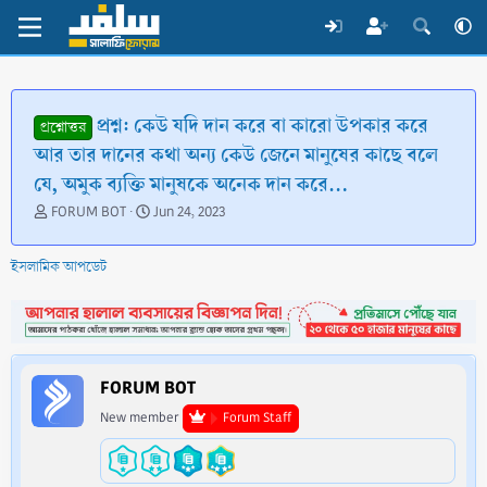
প্রশ্ন: কেউ যদি দান করে বা কারো উপকার করে
প্রশ্নোত্তর
আর তার দানের কথা অন্য কেউ জেনে মানুষের কাছে বলে
যে, অমুক ব্যক্তি মানুষকে অনেক দান করে…
T
S
FORUM BOT
Jun 24, 2023
h
t
r
a
ইসলামিক আপডেট
e
r
a
t
d
d
s
a
t
t
a
e
FORUM BOT
r
t
New member
Forum Staff
e
r