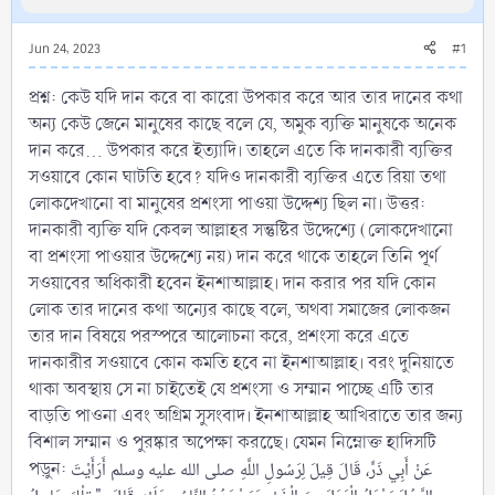
Jun 24, 2023
#1
প্রশ্ন: কেউ যদি দান করে বা কারো উপকার করে আর তার দানের কথা
অন্য কেউ জেনে মানুষের কাছে বলে যে, অমুক ব্যক্তি মানুষকে অনেক
দান করে... উপকার করে ইত্যাদি। তাহলে এতে কি দানকারী ব্যক্তির
সওয়াবে কোন ঘাটতি হবে? যদিও দানকারী ব্যক্তির এতে রিয়া তথা
লোকদেখানো বা মানুষের প্রশংসা পাওয়া উদ্দেশ্য ছিল না। উত্তর:
দানকারী ব্যক্তি যদি কেবল আল্লাহর সন্তুষ্টির উদ্দেশ্যে (লোকদেখানো
বা প্রশংসা পাওয়ার উদ্দেশ্যে নয়) দান করে থাকে তাহলে তিনি পূর্ণ
সওয়াবের অধিকারী হবেন ইনশাআল্লাহ। দান করার পর যদি কোন
লোক তার দানের কথা অন্যের কাছে বলে, অথবা সমাজের লোকজন
তার দান বিষয়ে পরস্পরে আলোচনা করে, প্রশংসা করে এতে
দানকারীর সওয়াবে কোন কমতি হবে না ইনশাআল্লাহ। বরং দুনিয়াতে
থাকা অবস্থায় সে না চাইতেই যে প্রশংসা ও সম্মান পাচ্ছে এটি তার
বাড়তি পাওনা এবং অগ্রিম সুসংবাদ। ইনশাআল্লাহ আখিরাতে তার জন্য
বিশাল সম্মান ও পুরষ্কার অপেক্ষা করছেে। যেমন নিম্নোক্ত হাদিসটি
পড়ুন: عَنْ أَبِي ذَرٍّ، قَالَ قِيلَ لِرَسُولِ اللَّهِ صلى الله عليه وسلم أَرَأَيْتَ