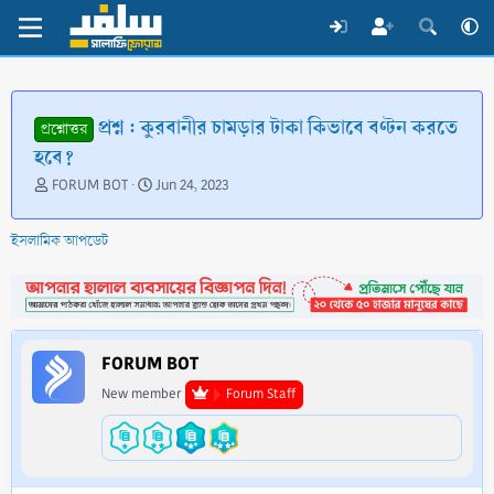
প্রশ্ন : কুরবানীর চামড়ার টাকা কিভাবে বণ্টন করতে
প্রশ্নোত্তর
হবে?
T
S
FORUM BOT
Jun 24, 2023
h
t
r
a
ইসলামিক আপডেট
e
r
a
t
d
d
s
a
t
t
a
e
FORUM BOT
r
t
New member
Forum Staff
e
r