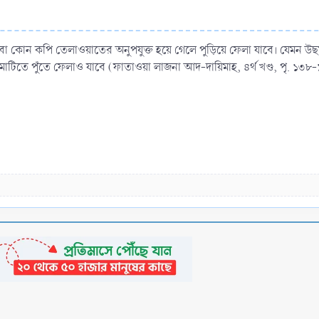
বা কোন কপি তেলাওয়াতের অনুপযুক্ত হয়ে গেলে পুড়িয়ে ফেলা যাবে। যেমন উছমা
াটিতে পুঁতে ফেলাও যাবে (ফাতাওয়া লাজনা আদ-দায়িমাহ, ৪র্থ খণ্ড, পৃ. ১৩৮-