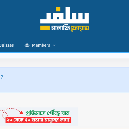
Quizzes
Members
ী?