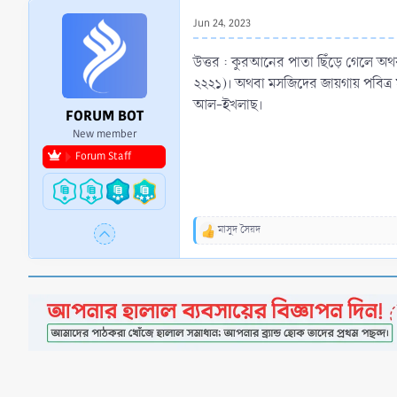
r
Jun 24, 2023
t
e
উত্তর : কুরআনের পাতা ছিঁড়ে গেলে অথ
r
২২২১)। অথবা মসজিদের জায়গায় পবিত্র ম
আল-ইখলাছ।
FORUM BOT
New member
Forum Staff
মাসুদ সৈয়দ
R
e
a
c
t
i
o
n
s
: