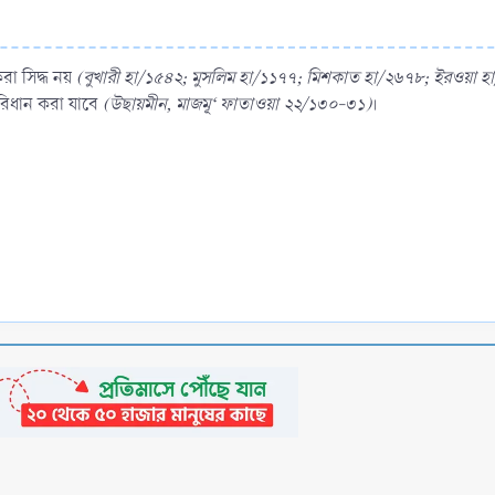
রা সিদ্ধ নয়
(বুখারী হা/১৫৪২; মুসলিম হা/১১৭৭; মিশকাত হা/২৬৭৮; ইরওয়া হ
পরিধান করা যাবে
(উছায়মীন, মাজমূ‘ ফাতাওয়া ২২/১৩০-৩১)
।