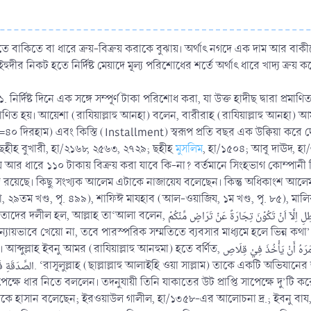
 ইহুদীর নিকট হতে নির্দিষ্ট মেয়াদে মূল্য পরিশোধের শর্তে অর্থাৎ ধারে খাদ্য ক
নির্দিষ্ট দিনে এক সঙ্গে সম্পূর্ণ টাকা পরিশোধ করা, যা উক্ত হাদীছ দ্বারা প্রমাণিত
প্রমাণিত হয়। আয়েশা (রাযিয়াল্লাহু আনহা) বলেন, বারীরাহ (রাযিয়াল্লাহু আনহ
য়া =৪০ দিরহাম) এবং কিস্তি (Installment) স্বরূপ প্রতি বছর এক উক্বিয়া কর
(ছহীহ বুখারী, হা/২১৬৮, ২৫৬৩, ২৭২৯; ছহীহ
মুসলিম
, হা/১৫০৪; আবূ দাঊদ, হা/৩
আর ধারে ১১০ টাকায় বিক্রয় করা যাবে কি-না? বর্তমানে সিংহভাগ কোম্পানী
দ রয়েছে। কিছু সংখ্যক আলেম এটাকে নাজায়েয বলেছেন। কিন্তু অধিকাংশ আলে
যা, ২৯তম খণ্ড, পৃ. ৪৯৯), শাফিঈ মাযহাব (আল-ওয়াজিয, ১ম খণ্ড, পৃ. ৮৫), মালি
یٰۤاَیُّہَا الَّذِیۡنَ اٰمَنُوۡا لَا تَاۡکُلُوۡۤا اَمۡوَالَکُمۡ بَیۡنَکُمۡ بِالۡبَاطِلِ اِلَّاۤ اَ ... ‘হে মুমিনগণ! তোমরা
যায়ভাবে খেয়ো না, তবে পারস্পরিক সম্মতিতে ব্যবসার মাধ্যমে হলে ভিন্ন কথা
أَنَّ رَسُوْلَ اللهِ صَلَّى اللهُ عَلَيْهِ وَسَلَّمَ أَمَرَهُ أَنْ يُجَهِّزَ جَيْشًا فَنَفِدَتْ الْإِبِلُ فَأَمَرَهُ أَنْ يَأْخُذَ فِيْ 
শ দিলেন। সৈন্য প্রস্তুতে উটের অভাব দেখা
াপেক্ষে ধার নিতে বললেন। তদনুযায়ী তিনি যাকাতের উট প্রাপ্তি সাপেক্ষে দু’ট
াসান বলেছেন; ইরওয়াউল গালীল, হা/১৩৫৮-এর আলোচনা দ্র.; ইবনু বায, মাজম