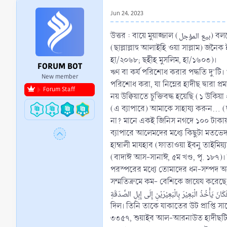
r
Jun 24, 2023
t
e
উত্তর : বায়ে মুয়াজ্জাল (بيع المؤجل) বলতে বাকিতে বা ধারে ক্রয়-বিক্রয় করাকে বুঝায়। অর্থাৎ নগদে এক দাম আর বাকীতে আরেক দাম। এরূপ ক্রয়-বিক্রয় বৈধ। হাদীছে এসেছে, নবী করীম
r
(ছাল্লাল্লাহু আলাইহি ওয়া সাল্লাম) জনৈক
হা/২০৬৮; ছহীহ মুসলিম, হা/১৬০৩)।
FORUM BOT
ঋণ বা কর্য পরিশোধ করার পদ্ধতি দু’টি। ১. 
New member
পরিশোধ করা, যা নিম্নের হাদীছ দ্বারা 
Forum Staff
নয় উক্বিয়াতে চুক্তিবদ্ধ হয়েছি (১ উকি
(এ ব্যাপারে) আমাকে সাহায্য করুন... 
না? মানে একই জিনিস নগদে ১০০ টাকায় 
ব্যাপারে আলেমদের মধ্যে কিছুটা মতভে
হাম্বালী মাযহাব (ফাতাওয়া ইবনু তাইমিয়্
(বাদাঈ আস-সানাঈ, ৫ম খণ্ড, পৃ. ১৮৭)। তাদের দলীল হল, আল্লাহ তা‘আলা বলেন, نۡ تَکُوۡنَ تِجَارَۃً عَنۡ تَرَاضٍ مِّنۡکُمۡ
পরস্পরের মধ্যে তোমাদের ধন-সম্পদ অন্
সম্মতিক্রমে কম- বেশিকে জায়েয করেছে। আব্দুল্লাহ ইবনু আমর (রাযিয়াল্লাহু আনহুমা) হতে বর্ণিত, قِلَاصِ
الصَّدَقَةِ فَكَانَ يَأْخُذُ الْبَعِيْرَ بِالْبَعِيْرَيْنِ إِلَى إِبِلِ الصَّدَقَةِ. ‘রাসূলুল্লাহ (ছাল্লাল্লাহু আলাইহি ওয়া সাল্লাম) তাকে একটি অভিযানের জন্য সৈন্য প্রস্তুত করার নির্দে
দিল। তিনি তাকে যাকাতের উট প্রাপ্তি স
৩৩৫৭, শুয়াইব আল-আরনাউত হাদীছটিকে হ