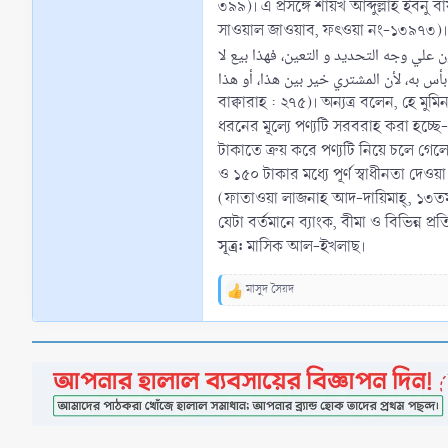
৩৯৯)। এ প্রসঙ্গে শায়খ আব্দুল্লাহ ইবনু
সাওয়াল জাওয়াব, ফৎওয়া নং-১৩৯৭৩)। শায়খ উছায়মীন (রাহিমাহুল্লাহ) বলেন,  بثمنين: ثمن النقد
علي وجه التحديد و التعين، فهذا بيع لا
بأس به، لأن المشتري خير بين هذا، أو هذا ‘এটি বৈধ, এতে কোন সমস্যা নেই। কেননা এটি সাধারণ বাণিজ্যের অন্তর্ভুক্ত, যেমন আল্লাহ বলেন, আল্লাহ্‌ ক্রয়-বিক্রয়কে হালাল করেছেন (সূরা আল-
বাক্বারাহ : ২৭৫)। অন্যত্র বলেন, হে 
ধরনের মূল্যে পণ্যটি সরবরাহ করা হচ্ছে
টাকাতে ক্রয় করে পণ্যটি নিয়ে চলে গেলে
ও ১৫০ টাকার মধ্যে পূর্ণ স্বাধীনতা দে
(ফাতাওয়া লাজনাহ আদ-দায়িমাহ্, ১৩তম খণ্
যেটা বর্তমানে ব্যাংক, বীমা ও বিভিন্ন প
সূত্র:
মাসিক আল-ইখলাছ।
মাসুদ সৈয়দ
R
e
a
c
t
i
o
n
s