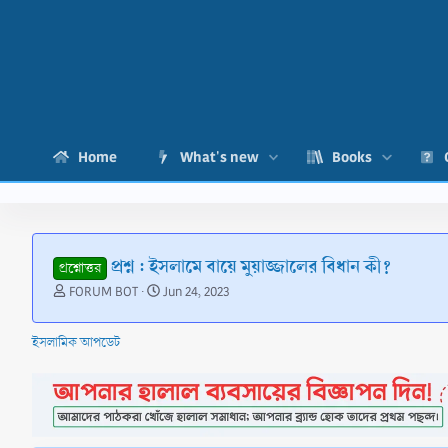
Home
What's new
Books
প্রশ্ন : ইসলামে বায়ে মুয়াজ্জালের বিধান কী?
প্রশ্নোত্তর
T
S
FORUM BOT
Jun 24, 2023
h
t
r
a
ইসলামিক আপডেট
e
r
a
t
d
d
s
a
t
t
a
e