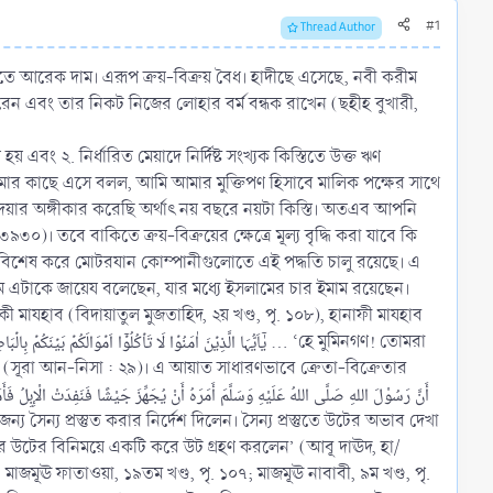
#1
Thread Author
্রয় করেন এবং তার নিকট নিজের লোহার বর্ম বন্ধক রাখেন (ছহীহ বুখারী,
 হয় এবং ২. নির্ধারিত মেয়াদে নির্দিষ্ট সংখ্যক কিস্তিতে উক্ত ঋণ
া) আমার কাছে এসে বলল, আমি আমার মুক্তিপণ হিসাবে মালিক পক্ষের সাথে
ে দেয়ার অঙ্গীকার করেছি অর্থাৎ নয় বছরে নয়টা কিস্তি। অতএব আপনি
৯৩০)। তবে বাকিতে ক্রয়-বিক্রয়ের ক্ষেত্রে মূল্য বৃদ্ধি করা যাবে কি
 বিশেষ করে মোটরযান কোম্পানীগুলোতে এই পদ্ধতি চালু রয়েছে। এ
ম এটাকে জায়েয বলেছেন, যার মধ্যে ইসলামের চার ইমাম রয়েছেন।
কী মাযহাব (বিদায়াতুল মুজতাহিদ, ২য় খণ্ড, পৃ. ১০৮), হানাফী মাযহাব
’ (সূরা আন-নিসা : ২৯)। এ আয়াত সাধারণভাবে ক্রেতা-বিক্রেতার
ি করে উটের বিনিময়ে একটি করে উট গ্রহণ করলেন’ (আবূ দাঊদ, হা/
ূঊ ফাতাওয়া, ১৯তম খণ্ড, পৃ. ১০৭; মাজমূঊ নাবাবী, ৯ম খণ্ড, পৃ.