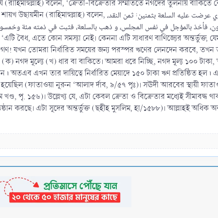
 বায (রাহিমাহুল্লাহ) বলেন, ‘ক্রেতা-বিক্রেতার সম্মতিতে নগদের তুলনায় বাকিত
ذلك جائز، لا بأس به؛ لدخوله في عموم قوله تعالي ..... وهذا المشتري عرضت عليه السلعة،
سون، فأخذ بالمؤجل في نفس المجلس، و ذهب بالسلعة، فثبت في ذمته مئة وخمسون 
মুমিনগণ! যখন তোমরা নির্ধারিত সময়ের জন্য পরস্পর ঋণের লেনদেন করবে, তখন ত
- (ক) নগদ মূল্যে (খ) ধার বা বাকিতে। আমরা ধরে নিচ্ছি, নগদ মূল্য ১০০ টাকা,
ন ৷ অতএব এখন তার দায়িত্বে নির্ধারিত মেয়াদে ১৫০ টাকা ঋণ প্রতিষ্ঠিত হল ৷
ওয়া হয়েছিল (ফাতাওয়া নূরুন ‘আলাদ র্দাব, ৯/৫৭ পৃঃ)। সঊদী আরবের স্থায়ী ফাত
ড, পৃ. ১৫৬)। উল্লেখ্য যে, এটা কেবল ক্রেতা ও বিক্রেতার মধ্যেই সীমাবদ্ধ থাক
্রতিষ্ঠান করছে। এটা সূদের অন্তর্ভুক্ত (ছহীহ মুসলিম, হা/১৫৮৮)। আল্লাহই অধিক