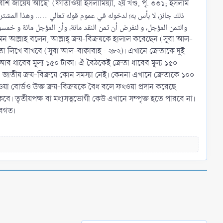
ে বেশি জায়েয আছে’ (ফাতাওয়া ইসলামিয়্যা, ২য় খণ্ড, পৃ. ৩৩১; ইসলাম
والثمن المؤجل، و لنفرض أن ثمن النقد مائة، وأن المؤجل مائة و خم
া লিখে রাখবে (সূরা আল-বাক্বারাহ : ২৮২)। এখানে ক্রেতাকে দুই
 আর ধারের মূল্য ১৫০ টাকা। ঐ বৈঠকেই ক্রেতা ধারের মূল্য ১৫০
 এ জাতীয় ক্রয়-বিক্রয়ে কোন সমস্যা নেই। কেননা এখানে ক্রেতাকে ১০০
াওয়া বোর্ডও উক্ত ক্রয়-বিক্রয়কে বৈধ বলে ফৎওয়া প্রদান করেছে
বে। তৃতীয়পক্ষ বা মধ্যসত্ত্বভোগী কেউ এখানে সম্পৃক্ত হতে পারবে না।
 অবগত।