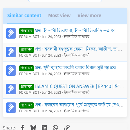
Similar content
Most view
View more
প্রশ্ন: ইসলামী চিন্তাধারা, ইসলামী চিন্তাবিদ –এ ধরণের কথা বলা সম্পর্কে আপনার মতামত কী?
প্রশ্নোত্তর
FORUM BOT
Jun 24, 2023
ইসলামিক আপডেট
প্রশ্ন : ইসলামী বইপুস্তক যেমন- ফিক্বহ, আক্বীদা, তাফসীর ইত্যাদি বিষয়ক বইপুস্তকের উপর অন্য কোন জিনিসপত্র রাখা কিংবা ইসলামী বইপুস্তক একটার উপর আরেকটি রাখ
প্রশ্নোত্তর
FORUM BOT
Jun 24, 2023
ইসলামিক আপডেট
প্রশ্ন: সুদী ব্যাংকে চাকরি করার বিধান।সুদী ব্যাংকে চাকুরী করা কিভাবে ইসলামী শরীয়ত এর পরিপন্থী?
প্রশ্নোত্তর
FORUM BOT
Jun 24, 2023
ইসলামিক আপডেট
ISLAMIC QUESTION ANSWER | EP 140 | ইসলামী প্রশ্ন উত্তর | জীবন জিজ্ঞাসা লাইভ |
প্রশ্নোত্তর
FORUM BOT
Jun 24, 2023
ইসলামিক আপডেট
প্রশ্ন : ফজরের আযানের পূর্বে মানুষকে জাগিয়ে দেওয়ার জন্য মসজিদের মাইকে কুরআন তেলাওয়াত, দো‘আ বা ইসলামী গান গাওয়া যাবে কি?
প্রশ্নোত্তর
FORUM BOT
Jun 24, 2023
ইসলামিক আপডেট
Facebook
Bluesky
LinkedIn
WhatsApp
Link
Share: