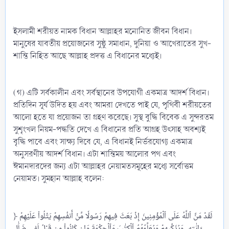
ইসলামী শরীয়ত নামক বিধান আল্লাহর মনোনিত জীবন বিধান।
মানুষের যাবতীয় প্রয়োজনের সুষ্ঠু সমাধান, দুনিয়া ও আখেরাতের সুখ-
শান্তি নিহিত আছে আল্লাহ প্রদত্ত এ বিধানের মধ্যেই।
(গ) এটি সর্বকালীন এবং সর্বস্থানের উপযোগী একমাত্র আদর্শ বিধান।
প্রতিদিন সূর্য উদিত হয় এবং আমরা দেখতে পাই যে, পৃথিবী শরীয়তের
আলো হতে যা প্রয়োজন তা গ্রহণ করেছে। সুস্থ বুদ্ধি বিবেক এ সুন্দরতম
সুশৃংখল নিয়ম-পদ্ধতি দেখে এ বিধানের প্রতি আগ্রহ উৎসাহ অবশ্যই
বৃদ্ধি পাবে এবং সাক্ষ্য দিবে যে, এ বিধানই নির্ভরযোগ্য একমাত্র
অনুসরণীয় আদর্শ বিধান। এটা শান্তিময় আলোর পথ এবং
ঈমানদারদের জন্য এটা আল্লাহর নেয়ামতসমূহের মধ্যে সর্বোত্তম
নেয়ামত। সুমহান আল্লাহ বলেন:
﴿ لَقَدۡ مَنَّ ٱللَّهُ عَلَى ٱلۡمُؤۡمِنِينَ إِذۡ بَعَثَ فِيهِمۡ رَسُولٗا مِّنۡ أَنفُسِهِمۡ يَتۡلُواْ عَلَيۡهِمۡ
ءَايَٰتِهِۦ وَيُزَكِّيهِمۡ وَيُعَلِّمُهُمُ ٱلۡكِتَٰبَ وَٱلۡحِكۡمَةَ وَإِن كَانُواْ مِن قَبۡلُ لَفِي ضَلَٰلٖ