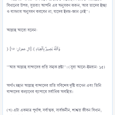
বিধানের উপর; সুতরাং আপনি এর অনুসরণ করুন, আর তাদের ইচ্ছা
ও বাসনার অনুসরণ করবেন না, যাদের ইলম-জ্ঞান নেই’’।
আল্লাহ আরো বলেন:
﴿ وَٱللَّهُ بَصِيرُۢ بِٱلۡعِبَادِ ﴾ [ال عمران: ١٥]
‘‘আর আল্লাহ বান্দাদের প্রতি সম্যক দ্রষ্টা’’। (সূরা আলে-ইমরান: ১৫)
অর্থাৎ মহান আল্লাহ বান্দাদের প্রতি সবিশেষ দৃষ্টি রাখেন এবং তিনি
বান্দাদের কল্যাণের ব্যাপারে সর্বাধিক অবহিত।
(খ) এটা একমাত্র পূর্ণাঙ্গ, সর্বাত্মক, সার্বজনীন, শাশ্বত জীবন বিধান;