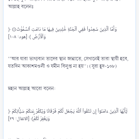
আল্লাহ বলেনঃ
﴿ ۞وَأَمَّا ٱلَّذِينَ سُعِدُواْ فَفِي ٱلۡجَنَّةِ خَٰلِدِينَ فِيهَا مَا دَامَتِ ٱلسَّمَٰوَٰتُ
وَٱلۡأَرۡضُ ﴾ [هود: ١٠٨]
‘‘আর যারা ভাগ্যবান তাদের স্থান জান্নাতে, সেখানেই তারা স্থায়ী হবে,
যতদিন আকাশমণ্ডলী ও যমীন বিলুপ্ত না হয়’’। (সূরা হূদ-১০৮)
মহান আল্লাহ আরো বলেন:
﴿ يَٰٓأَيُّهَا ٱلَّذِينَ ءَامَنُوٓاْ إِن تَتَّقُواْ ٱللَّهَ يَجۡعَل لَّكُمۡ فُرۡقَانٗا وَيُكَفِّرۡ عَنكُمۡ سَيِّ‍َٔاتِكُمۡ
وَيَغۡفِرۡ لَكُمۡۗ﴾ [الانفال: ٢٩]