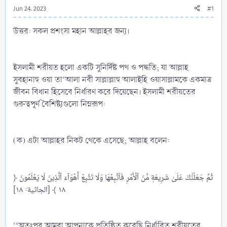
Jun 24, 2023
#1
উত্তর: সকল প্রশংসা মহান আল্লাহর জন্য।
ইসলামী শরীয়ত হলো একটি সুনির্দিষ্ট পথ ও পদ্ধতি; যা আল্লাহ
সুবহানাহু ওয়া তা‘আলা নবী সাল্লাল্লাহু আলাইহি ওয়াসাল্লামকে একমাত্র
জীবন বিধান হিসেবে নির্ধারণ করে দিয়েছেন। ইসলামী শরীয়তের
গুরুত্বপূর্ণ বৈশিষ্ট্যগুলো নিম্নরূপ:
(ক) এটা আল্লাহর নিকট থেকে এসেছে; আল্লাহ বলেন:
﴿ ثُمَّ جَعَلۡنَٰكَ عَلَىٰ شَرِيعَةٖ مِّنَ ٱلۡأَمۡرِ فَٱتَّبِعۡهَا وَلَا تَتَّبِعۡ أَهۡوَآءَ ٱلَّذِينَ لَا يَعۡلَمُونَ
١٨ ﴾ [الجاثية: ١٨]
‘‘অতঃপর আমরা আপনাকে প্রতিষ্ঠিত করেছি নির্ধারিত শরীয়তের