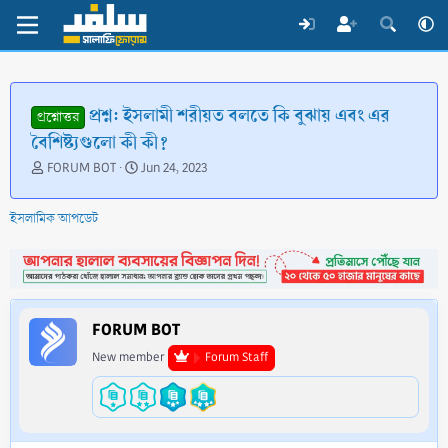
প্রশ্ন: ইসলামী শরীয়ত বলতে কি বুঝায় এবং এর
প্রশ্নোত্তর
বৈশিষ্ট্যগুলো কী কী?
T
S
FORUM BOT
Jun 24, 2023
h
t
r
a
ইসলামিক আপডেট
e
r
a
t
d
d
s
a
t
t
a
e
FORUM BOT
r
t
New member
Forum Staff
e
r