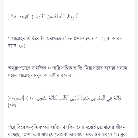
﴿أَلَا بِذِكۡرِ ٱللَّهِ تَطۡمَئِنُّ ٱلۡقُلُوبُ ﴾ [الرعد: ٢٨]
‘‘আল্লাহর যিকিরে কি তোমাদের চিত্ত প্রশান্ত হয় না’’। (সূরা আর-
রা‘দ-২৮)
অনুরূপভাবে সামজিক ও পারিপার্শ্বিক শান্তি-নিরাপত্তার ব্যবস্থা প্রসঙ্গে
মহান আল্লাহ রাব্বুল আলামীন বলেন:
﴿ وَلَكُمۡ فِي ٱلۡقِصَاصِ حَيَوٰةٞ يَٰٓأُوْلِي ٱلۡأَلۡبَٰبِ لَعَلَّكُمۡ تَتَّقُونَ ١٧٩ ﴾ [البقرة:
١٧٩]
‘‘হে বিবেক-বুদ্ধিসম্পন্ন ব্যক্তিগণ! কিসাসের মধ্যেই তোমাদের জীবন
রয়েছে। আশা করা যায় যে তোমরা তাকওয়া অবলম্বন করবে’’। (সূরা