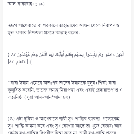
আল-বাকারাহ: ১৭৯)
তদ্রূপ আখেরাতে বা পরকালে জাহান্নামের আগুন থেকে নিরাপদ ও
মুক্ত থাকার নিশ্চয়তা প্রসঙ্গে আল্লাহ বলেন:
﴿ ٱلَّذِينَ ءَامَنُواْ وَلَمۡ يَلۡبِسُوٓاْ إِيمَٰنَهُم بِظُلۡمٍ أُوْلَٰٓئِكَ لَهُمُ ٱلۡأَمۡنُ وَهُم مُّهۡتَدُونَ ٨٢
﴾ [الانعام: ٨٢]
‘‘যারা ঈমান এনেছে অতঃপর তাদের ঈমানকে যুলুম (শির্ক) দ্বারা
কুলুষিত করেনি, তাদের জন্যই নিরাপত্তা এবং এরাই হেদায়াতপ্রাপ্ত ও
সত্যনিষ্ঠ। (সূরা আল-আন‘আম: ৮২)
(ঙ) এটা দুনিয়া ও আখেরাতে স্থায়ী সুখ-শান্তির ব্যাবস্থা। প্রত্যেকেই
সুখ-শান্তি কামনা করে এবং সুখ কোথায় আছে তা খুজে বেড়ায়। আর
কেউই সুখ-শান্তির বিপরীত চিন্তা করে না। স্থায়ী সুখ-শান্তি প্রসঙ্গে