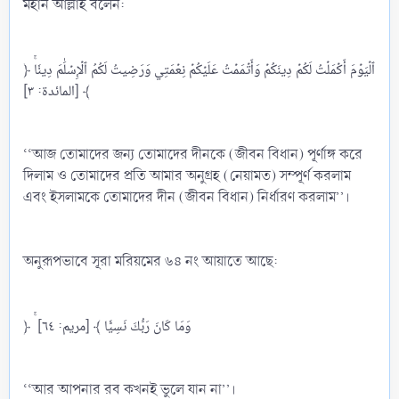
মহান আল্লাহ বলেন:
﴿ ٱلۡيَوۡمَ أَكۡمَلۡتُ لَكُمۡ دِينَكُمۡ وَأَتۡمَمۡتُ عَلَيۡكُمۡ نِعۡمَتِي وَرَضِيتُ لَكُمُ ٱلۡإِسۡلَٰمَ دِينٗاۚ
﴾ [المائ‍دة: ٣]
‘‘আজ তোমাদের জন্য তোমাদের দীনকে (জীবন বিধান) পূর্ণাঙ্গ করে
দিলাম ও তোমাদের প্রতি আমার অনুগ্রহ (নেয়ামত) সম্পূর্ণ করলাম
এবং ইসলামকে তোমাদের দীন (জীবন বিধান) নির্ধারণ করলাম’’।
অনুরূপভাবে সূরা মরিয়মের ৬৪ নং আয়াতে আছে:
﴿ ۚ وَمَا كَانَ رَبُّكَ نَسِيّٗا ﴾ [مريم: ٦٤]
‘‘আর আপনার রব কখনই ভুলে যান না’’।