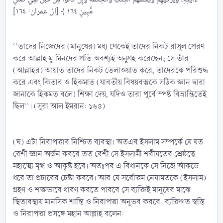
مُّبِينٍ ١٦٤ ﴾ [ال عمران: ١٦٤]
‘‘তাদের নিজেদের (মানুষের) মধ্য থেকেই তাদের নিকট রাসূল প্রেরণ
করে আল্লাহ মু’মিনদের প্রতি অবশ্যই অনুগ্রহ করেছেন; সে তাঁর
(আল্লাহর) আয়াত তাদের নিকট তেলাওয়াত করে, তাদেরকে পরিশুদ্ধ
করে এবং কিতাব ও হিকমাত (যাবতীয় বিষয়বস্তুকে সঠিক জ্ঞান দ্বারা
জানাকে হিকমত বলে) শিক্ষা দেয়, যদিও তারা পূর্বে স্পষ্ট বিভ্রান্তিতেই
ছিল’’। (সূরা আল ইমরান: ১৬৪)
(ঘ) এটা নিরাপত্তার নিশ্চিত ব্যবস্থা। অতএব ইসলাম সম্পর্কে যে যত
বেশী জ্ঞান অর্জন করবে তত বেশী সে ইসলামী শরীয়তের শ্রেষ্ঠত্বে
মহাত্ম্যে মুগ্ধ ও আকৃষ্ট হবে। অতঃপর এ বিধানকে সে নিজে আঁকড়ে
ধরে তা প্রচারের চেষ্টা করবে। আর যে সর্বোত্তম নেয়ামতকে (ইসলাম)
গ্রহণ ও শক্তভাবে ধারণ করতে পারবে সে ব্যক্তিই মানুষের মাঝে
স্থিতাবস্থায় মানসিক শান্তি ও নিরাপত্তা অনুভব করবে। ব্যক্তিগত স্বস্তি
ও নিরাপত্তা প্রসঙ্গে মহান আল্লাহ বলেন: