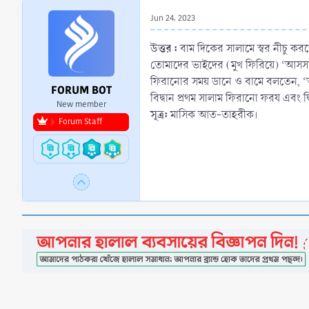
r
Jun 24, 2023
t
e
উত্তর :
বাম দিকের সালামে স্বর নীচু ক
r
তোমাদের ভাইদের (মুখ ফিরিয়ে) ‘আসসাল
ফিরানোর সময় ডানে ও বামে বলতেন, ‘আ
FORUM BOT
বিদ্বান প্রথম সালাম ফিরানো ফরয এবং দ
New member
সূত্র:
মাসিক আত-তাহরীক।
Forum Staff