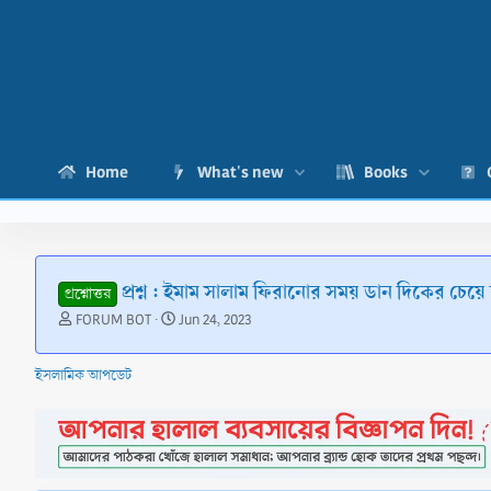
Home
What's new
Books
প্রশ্ন : ইমাম সালাম ফিরানোর সময় ডান দিকের চেয়ে
প্রশ্নোত্তর
T
S
FORUM BOT
Jun 24, 2023
h
t
r
a
ইসলামিক আপডেট
e
r
a
t
d
d
s
a
t
t
a
e