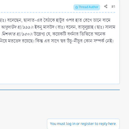
#1
Thread Author
 (ছাঃ) বলেছেন, ছালাত-এর বৈঠকে হাটুর ওপর হাত রেখে ডানে বামে
; আবুদাউদ হা/৯৯৯)
। ইবনু মাসউদ (রাঃ) বলেন, রাসূলুল্লাহ (ছাঃ) সালাম
হ, মিশকাত হা/৯৫০)
। উল্লেখ্য যে, কয়েকটি বর্ণনার ভিত্তিতে অনেক
 নিয়ে মতভেদ রয়েছে। কিন্তু এর সাথে স্বর উঁচু-নীচুর কোন সম্পর্ক নেই।
You must log in or register to reply here.