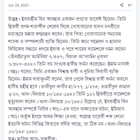
Jun 24, 2023
#1
উত্তর :
ইবরাহীম বিন আদহাম একজন প্রখ্যাত তাবেঈ ছিলেন। তিনি
হিজরী প্রথম শতাব্দীর শেষের দিকে খোরাসানের বালখ নগরীতে
মতান্তরে মক্কায় জন্মগ্রহণ করেন। তাঁর পিতা খোরাসানের অন্যতম
শাসক ও সম্পদশালী ব্যক্তি ছিলেন। তিনি জ্ঞান অন্বেষণ ও হালাল
রিযিকের সন্ধানে প্রথমে ইরাক ও পরে শামের দামেশকে গমন করেন
(হিলইয়াতুল আউলিয়া ৭/৩৬৭; সিয়ারু আ‘লামিন নুবালা
৭/৩৮৭-৩৮৮)
। তিনি বহু সংখ্যক হাদীছ বর্ণনা করেছেন। ইমাম নাসাঈ
(রহঃ) বলেন, তিনি একজন বিশ্বস্ত রাবী ও দুনিয়া বিরাগী ব্যক্তি
ছিলেন। ইমাম দারাকুৎনী বলেন, তার থেকে বিশ্বস্ত রাবী বর্ণনা করলে
হাদীছ ছহীহ হবে
(তারীখুল কাবীর হা/৮৭৭, ১/২৭৩; তাহযীবুল কামাল
২/২৭; আল-বিদায়াহ ১০/১৩৫-১৪৪)
। তিনি ১৬২ হিজরীতে দামেশকে
মৃত্যুবরণ করেন
(আল-বিদায়াহ ১০/১৪৪)
। উল্লেখ্য যে, ইবরাহীম বিন
আদহাম সম্পর্কে খিযির (আঃ)-এর সাথে সাক্ষাতের ঘটনা, ইলিয়াস
(আঃ) কর্তৃক ইসমে আযম শিক্ষা দেওয়া, আল্লাহ গায়েবী শব্দ শোনা
ইত্যাদি ঘটনা বিভিন্ন কিতাবে বর্ণিত আছে, তা ঠিক নয়
(আল-বিদায়াহ
১০/১৩৫-১৪৪)
।
সূত্র:
মাসিক আত-তাহরীক।