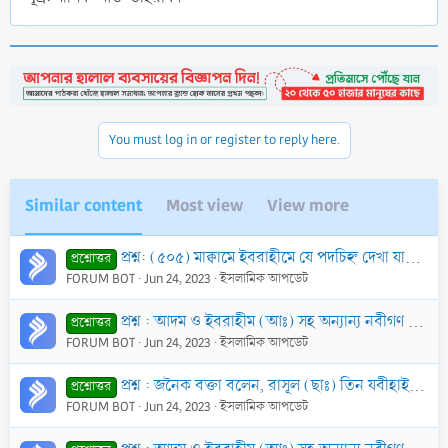
You must log in or register to reply here.
Similar content
Most view
View more
প্রশ্ন: (৫০৫) মাক্বামে ইবরাহীমে যে পদচিহ্ন দেখা যায়, তা কি প্রকৃতই ইবরাহীম আলাইহিস সালামের পায়ের চিহ্ন?
প্রশ্নোত্তর
FORUM BOT
Jun 24, 2023
ইসলামিক আপডেট
প্রশ্ন : আদম ও ইবরাহীম (আঃ) সহ অন্যান্য নবীগণ মৃত্যুবরণ করা সত্ত্বেও মি‘রাজ রজনীতে রাসূল (ছাঃ) কিভাবে তাঁদের সাথে সাক্ষাৎ করলেন?
প্রশ্নোত্তর
FORUM BOT
Jun 24, 2023
ইসলামিক আপডেট
প্রশ্ন : জনৈক বক্তা বলেন, রাসূল (ছাঃ) তিন যবীহাইনের সন্তান অর্থাৎ আদম, ইবরাহীম এবং নিজ পিতা। এর সত্যতা আছে কি?
প্রশ্নোত্তর
FORUM BOT
Jun 24, 2023
ইসলামিক আপডেট