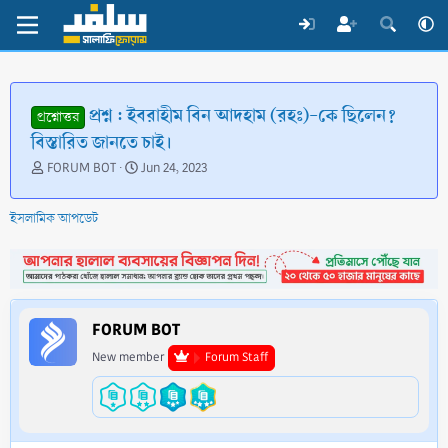
প্রশ্ন : ইবরাহীম বিন আদহাম (রহঃ)-কে ছিলেন?
প্রশ্নোত্তর
বিস্তারিত জানতে চাই।
T
S
FORUM BOT
Jun 24, 2023
h
t
r
a
ইসলামিক আপডেট
e
r
a
t
d
d
s
a
t
t
a
e
FORUM BOT
r
t
New member
Forum Staff
e
r