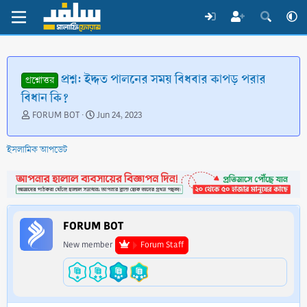
প্রশ্ন: ইদ্দত পালনের সময় বিধবার কাপড় পরার
প্রশ্নোত্তর
বিধান কি?
T
S
FORUM BOT
Jun 24, 2023
h
t
r
a
ইসলামিক আপডেট
e
r
a
t
d
d
s
a
t
t
a
e
FORUM BOT
r
t
New member
Forum Staff
e
r