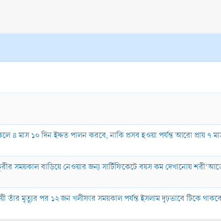
চা থাকলে ৪ মাস ১০ দিন ইদ্দত পালন করবে, নাকি প্রসব হওয়া পর্যন্ত আরো প্রায় ৭
চাকুরীর সময়কাল বাড়িয়ে নেওয়ার জন্য সার্টিফিকেটে বয়স কম দেখানোয় শরী‘আ
ুযায়ী তাঁর মৃত্যুর পর ১২ জন খলীফার সময়কাল পর্যন্ত ইসলাম দৃঢ়ভাবে টিকে থাক