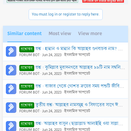
You must log in or register to reply here.
Similar content
Most view
View more
প্রশ্ন : হান্নান ও মান্নান কি আল্লাহর গুণবাচক নাম? আল্লাহ নামটিও কি গুণবাচক নামসমূহের অন্তর্ভুক্ত?
প্রশ্নোত্তর
FORUM BOT
Jun 24, 2023
ইসলামিক আপডেট
প্রশ্ন : কুমিল্লার মুরাদনগরে আল্লাহর ৯৯টি নাম সম্বলিত একটি পিলার নির্মাণ করা হয়েছে। এভাবে আল্লাহর নাম লেখা জায়েয হবে কি?
প্রশ্নোত্তর
FORUM BOT
Jun 24, 2023
ইসলামিক আপডেট
প্রশ্ন : বাজার থেকে গোশত ক্রয়ের সময় পশুটি জীবিত ছিল কি না, যবেহের ক্ষেত্রে আল্লাহর নাম নেওয়া হয়েছিল কি-না ইত্যাদি প্রশ্ন থেকে যায়। এক্ষণে এরূপ সন্দেহপ
প্রশ্নোত্তর
FORUM BOT
Jun 24, 2023
ইসলামিক আপডেট
তৃতীয় প্রশ্ন: আল্লাহর নামসমূহ ও সিফাতের সাথে ঈমানের আরকান কী কী?
প্রশ্নোত্তর
FORUM BOT
Jun 24, 2023
ইসলামিক আপডেট
প্রশ্ন: আল্লাহর রাসূল (ছাল্লাল্লাহু আলাইহি ওয়া সাল্লাম)-এর বাবা-মা জান্নাতী নাকি জাহান্নামী?
প্রশ্নোত্তর
FORUM BOT
Jun 24, 2023
ইসলামিক আপডেট