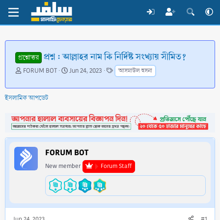
প্রশ্ন : আল্লাহর নাম কি নির্দিষ্ট সংখ্যায় সীমিত?
প্রশ্নোত্তর
T
S
T
FORUM BOT
Jun 24, 2023
আসমাউল হুসনা
h
t
a
r
a
g
e
r
s
ইসলামিক আপডেট
a
t
d
d
s
a
t
t
a
e
FORUM BOT
r
t
New member
Forum Staff
e
r
Jun 24, 2023
#1