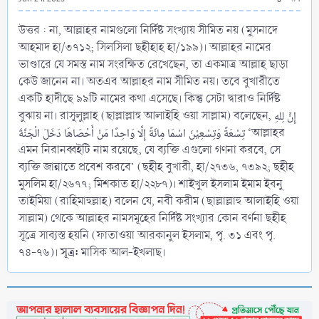
উত্তর : না, আল্লাহর নামগুলো নির্দিষ্ট সংখ্যায় সীমিত নয় (মুসনাদে
আহমাদ হা/৩৭১২; সিলসিলা ছহীহাহ হা/১৯৯)। আল্লাহর নামের
ভাণ্ডারে যে সমস্ত নাম সংরক্ষিত রেখেছেন, তা একমাত্র আল্লাহ ছাড়া
কেউ জানেন না। অতএব আল্লাহর নাম সীমিত নয়। তবে বুখারীতে
একটি হাদীছে ৯৯টি নামের কথা এসেছে। কিন্তু সেটা দ্বারাও নির্দিষ্ট
বুঝায় না। রাসূলুল্লাহ (ছাল্লাল্লাহু আলাইহি ওয়া সাল্লাম) বলেছেন, إِنَّ لِلهِ
تِسْعَةً وَتِسْعِيْنَ اسْمَا مِائَةً إِلَّا وَاحِدًا مَنْ أَحْصَاهَا دَخَلَ الْجَنَّةَ ‘আল্লাহর
এমন নিরানব্বইটি নাম রয়েছে, যে ব্যক্তি এগুলো গণনা করবে, সে
ব্যক্তি জান্নাতে প্রবেশ করবে’ (ছহীহ বুখারী, হা/২৭৩৬, ৭৩৯২; ছহীহ
মুসলিম হা/২৬৭৭; মিশকাত হা/২২৮৭)। শাইখুল ইসলাম ইমাম ইবনু
তাইমিয়া (রাহিমাহুল্লাহ) বলেন যে, নবী করীম (ছাল্লাল্লাহু আলাইহি ওয়া
সাল্লাম) থেকে আল্লাহর নামসমূহের নির্দিষ্ট সংখ্যার কোন বর্ণনা ছহীহ
সূত্রে সাব্যস্ত হয়নি (ফাতাওয়া আরকানুল ইসলাম, পৃ. ৩১ এবং পৃ.
সূত্র:
৭৪-৭৬)।
মাসিক আল-ইখলাছ।