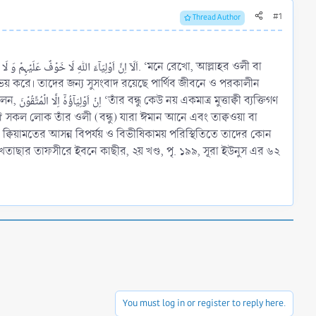
#1
Thread Author
اَلَاۤ اِنَّ اَوۡلِیَآءَ اللّٰہِ لَا . ‘মনে রেখো, আল্লাহর ওলী বা
 ভয় করে। তাদের জন্য সুসংবাদ রয়েছে পার্থিব জীবনে ও পরকালীন
্যক্তিগণ
ঐ সকল লোক তাঁর ওলী (বন্ধু) যারা ঈমান আনে এবং তাক্বওয়া বা
। ক্বিয়ামতের আসন্ন বিপর্যয় ও বিভীষিকাময় পরিস্থিতিতে তাদের কোন
ুখতাছার তাফসীরে ইবনে কাছীর, ২য় খণ্ড, পৃ. ১৯৯, সূরা ইউনুস এর ৬২
You must log in or register to reply here.