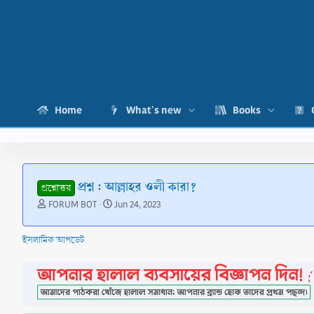
Home
What's new
Books
প্রশ্ন : আল্লাহর ওলী কারা?
প্রশ্নোত্তর
T
S
FORUM BOT
Jun 24, 2023
h
t
r
a
ইসলামিক আপডেট
e
r
a
t
d
d
s
a
t
t
a
e