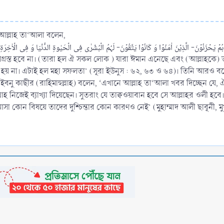
ু। আল্লাহ তা‘আলা বলেন,
خَوۡفٌ عَلَیۡہِمۡ وَ لَا ہُمۡ یَحۡزَنُوۡنَ- الَّذِیۡنَ اٰمَنُوۡا وَ کَانُوۡا یَتَّقُوۡنَ- لَہُمُ الۡبُشۡرٰی فِی الۡحَیٰوۃِ الدُّنۡیَا وَ فِی الۡاٰخِ
ন্তাগ্রস্ত হবে না। (তারা হল ঐ সকল লোক ) যারা ঈমান এনেছে এবং (আল্লাহকে)
া ইউনুস : ৬২, ৬৩ ও ৬৪)। তিনি আরও বলেন, اِنۡ اَوۡلِیَآؤُہٗۤ اِلَّا الۡمُتَّقُوۡنَ ‘তাঁর বন্ধু কেউ নয় একমাত্র মুত্তাক্বী ব
নু কাছীর (রাহিমাহুল্লাহ) বলেন, ‘এখানে আল্লাহ তা‘আলা খবর দিচ্ছেন যে, 
হ নিজেই ব্যাখ্যা দিয়েছেন। সুতরাং যে তাক্বওয়াবান হবে সে আল্লাহর ওলী হবে
া কোন বিষয়ে তাদের দুশ্চিন্তার কোন কারণও নেই’ (মুহাম্মাদ আলী ছাবূনী, ম