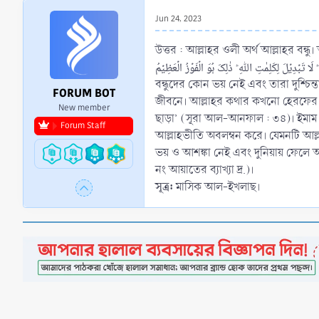
r
Jun 24, 2023
t
e
উত্তর : আল্লাহর ওলী অর্থ আল্লাহর বন্ধ
r
رَۃِ ؕ لَا تَبۡدِیۡلَ لِکَلِمٰتِ اللّٰہِ ؕ ذٰلِکَ ہُوَ الۡفَوۡزُ الۡعَظِیۡمُ
বন্ধুদের কোন ভয় নেই এবং তারা দুশ্চি
FORUM BOT
জীবনে। আল্লাহর কথার কখনো হেরফের হয় না। এটাই হল মহা সফলতা’ (সূর
New member
ছাড়া’ (সূরা আল-আনফাল : ৩৪)। ইমাম ইব
Forum Staff
আল্লাহভীতি অবলম্বন করে। যেমনটি আল্লা
ভয় ও আশঙ্কা নেই এবং দুনিয়ায় ফেলে আস
নং আয়াতের ব্যাখ্যা দ্র.)।
সূত্র:
মাসিক আল-ইখলাছ।