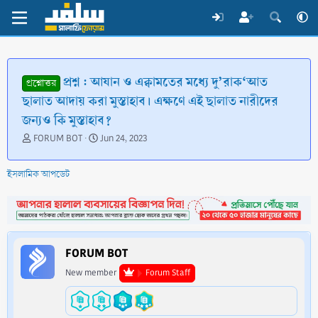
প্রশ্ন : আযান ও এক্বামতের মধ্যে দু’রাক‘আত
প্রশ্নোত্তর
ছালাত আদায় করা মুস্তাহাব। এক্ষণে এই ছালাত নারীদের
জন্যও কি মুস্তাহাব?
T
S
FORUM BOT
Jun 24, 2023
h
t
r
a
ইসলামিক আপডেট
e
r
a
t
d
d
s
a
t
t
a
e
FORUM BOT
r
t
New member
Forum Staff
e
r