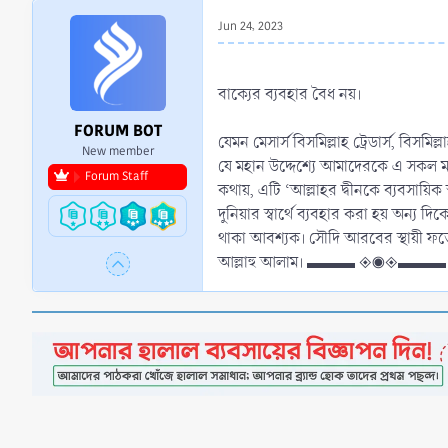
r
Jun 24, 2023
t
e
আপনার জিজ্ঞাসা ইসলামিক জিজ্ঞাসা ও জ
r
বাক্যের ব্যবহার বৈধ নয়।
FORUM BOT
যেমন মেসার্স বিসমিল্লাহ ট্রেডার্স, ব
New member
যে মহান উদ্দেশ্যে আমাদেরকে এ সকল মর্
Forum Staff
কথায়, এটি ‘আল্লাহর দ্বীনকে ব্যবসায়িক 
দুনিয়ার স্বার্থে ব্যবহার করা হয় অন্য 
থাকা আবশ্যক। সৌদি আরবের স্থায়ী ফ
আল্লাহু আলাম। ▬▬▬ ◈◉◈▬▬▬ উত্তর প্রদ