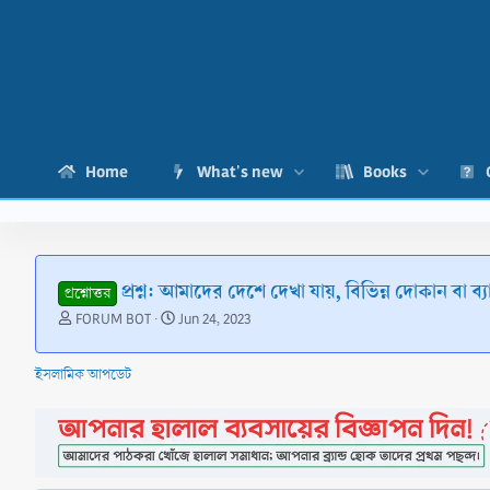
Home
What's new
Books
প্রশ্ন: আমাদের দেশে দেখা যায়, বিভিন্ন দোকান বা ব্যা
প্রশ্নোত্তর
T
S
FORUM BOT
Jun 24, 2023
h
t
r
a
ইসলামিক আপডেট
e
r
a
t
d
d
s
a
t
t
a
e