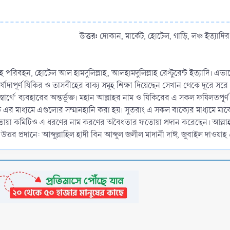
বাব ইসলামিক প্রশ্নোত্তর
উত্তর:
দোকান, মার্কেট, হোটেল, গাড়ি, লঞ্চ ইত্যাদির ন
িসমিল্লাহ পরিবহন, হোটেল আল হামদুলিল্লাহ, আলহামদুলিল্লাহ রেস্টুরেন্ট ইত্য
যাদাপূর্ণ যিকির ও তাসবীহের বাক্য সমূহ শিক্ষা দিয়েছেন সেখান থেকে দূরে সরে
স্বার্থে’ ব্যবহারের অন্তর্ভুক্ত। মহান আল্লাহর নাম ও যিকিরের এ সকল ফযিলতপূ
দিকে এর মাধ্যমে এগুলোর সম্মানহানি করা হয়। সুতরাং এ সকল বাক্যের মাধ্যমে ম
তোয়া কমিটিও এ ধরণের নাম করণের অবৈধতার ফতোয়া প্রদান করেছেন। আল্
ানে: আব্দুল্লাহিল হাদী বিন আব্দুল জলীল মাদানী দাঈ, জুবাইল দাওয়াহ এন্