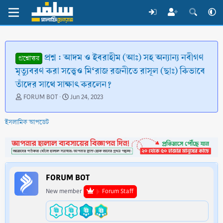
প্রশ্ন : আদম ও ইবরাহীম (আঃ) সহ অন্যান্য নবীগণ
প্রশ্নোত্তর
মৃত্যুবরণ করা সত্ত্বেও মি‘রাজ রজনীতে রাসূল (ছাঃ) কিভাবে
তাঁদের সাথে সাক্ষাৎ করলেন?
T
S
FORUM BOT
Jun 24, 2023
h
t
r
a
ইসলামিক আপডেট
e
r
a
t
d
d
s
a
t
t
a
e
FORUM BOT
r
t
New member
Forum Staff
e
r