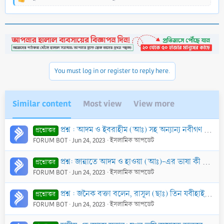
R
e
a
c
t
i
o
n
You must log in or register to reply here.
s
:
Similar content
Most view
View more
প্রশ্ন : আদম ও ইবরাহীম (আঃ) সহ অন্যান্য নবীগণ মৃত্যুবরণ করা সত্ত্বেও মি‘রাজ রজনীতে রাসূল (ছাঃ) কিভাবে তাঁদের সাথে সাক্ষাৎ করলেন?
প্রশ্নোত্তর
FORUM BOT
Jun 24, 2023
ইসলামিক আপডেট
প্রশ্ন: জান্নাতে আদম ও হাওয়া (আঃ)-এর ভাষা কী ছিল?
প্রশ্নোত্তর
FORUM BOT
Jun 24, 2023
ইসলামিক আপডেট
প্রশ্ন : জনৈক বক্তা বলেন, রাসূল (ছাঃ) তিন যবীহাইনের সন্তান অর্থাৎ আদম, ইবরাহীম এবং নিজ পিতা। এর সত্যতা আছে কি?
প্রশ্নোত্তর
FORUM BOT
Jun 24, 2023
ইসলামিক আপডেট