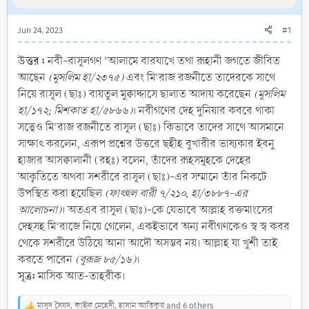
Jun 24, 2023
#1
উত্তর :
নবী-রাসূলগণ ‘আলামে বারযাখে তথা রূহানী জগতে জীবিত
আছেন
(মুসলিম হা/২৩৭৫)
এবং মি‘রাজ রজনীতে তাদেরকে সাথে
নিয়ে রাসূল (ছাঃ) বায়তুল মুক্বাদ্দাসে ছালাত আদায় করেছেন
(মুসলিম
হা/১৭২; মিশকাত হা/৫৮৬৬)
। নবীগণের দেহ দুনিয়ার কবরে থাকা
সত্ত্বেও মি‘রাজ রজনীতে রাসূল (ছাঃ) কিভাবে তাদের সাথে আসমানে
সাক্ষাৎ করলেন, এরূপ প্রশ্নের উত্তরে ছহীহ বুখারীর ভাষ্যকার ইবনু
হাজার আসক্বালানী (রহঃ) বলেন, তাঁদের রূহসমূহকে দেহের
আকৃতিতে অথবা সশরীরে রাসূল (ছাঃ)-এর সম্মানে তাঁর নিকটে
উপস্থিত করা হয়েছিল
(ফাৎহুল বারী ৭/২১০, হা/৩৮৮৭-এর
আলোচনা)
। অতএব রাসূল (ছাঃ)-কে যেভাবে আল্লাহ রক্তমাংসের
দেহসহ মি‘রাজে নিয়ে গেলেন, একইভাবে অন্য নবীগণকেও স্ব স্ব কবর
থেকে সশরীরে উঠিয়ে আনা আদৌ অসম্ভব নয়। আল্লাহ যা খুশী তাই
করতে পারেন
(বুরূজ ৮৫/১৬)
।
সূত্র:
মাসিক আত-তাহরীক।
মাসুদ সৈয়দ
,
কাইফ মেহেদী
,
হাসান আতিকুর
and 6 others