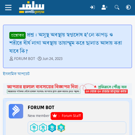
প্রশ্ন : অসুস্থ অবস্থায় স্বপ্নদোষ হ’লে কাপড় ও
প্রশ্নোত্তর
শরীরে বীর্য লাগা অবস্থায় তায়াম্মুম করে ছালাত আদায় করা
যাবে কি?
T
S
FORUM BOT
Jun 24, 2023
h
t
r
a
ইসলামিক আপডেট
e
r
a
t
d
d
s
a
t
t
a
e
FORUM BOT
r
t
New member
Forum Staff
e
r