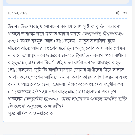
Jun 24, 2023
#1
উত্তর :
উক্ত অবস্থায় গোসলের কারণে রোগ সৃষ্টি বা বৃদ্ধির সম্ভাবনা
থাকলে তায়াম্মুম করে ছালাত আদায় করবে
(আবুদাঊদ, মিশকাত হা/
৫৩১)
। আমর ইবনুল ‘আছ (রাঃ) বলেন, ‘যাতুস সালাসিল’ যুদ্ধে
শীতের রাতে আমার স্বপ্নদোষ হয়েছিল। অসুস্থ হবার আশংকায় গোসল
না করে তায়াম্মুম করে ফজরের ছালাতে ইমামতি করলাম। পরে সাথীরা
রাসূলুল্লাহ (ছাঃ)-এর নিকটে এই ঘটনা বর্ণনা করলে আল্লাহর রাসূল
(ছাঃ) বললেন, তুমি কি অপবিত্রাবস্থায় তোমার সাথীদের নিয়ে ছালাত
আদায় করেছ? তখন আমি গোসল না করার কারণ ব্যাখ্যা করলাম এবং
বললাম আল্লাহ বলেছেন, ‘তোমরা নিজেদেরকে ধ্বংসের সম্মুখীন কর
না’
(বাক্বারাহ ২/১৯৫)
। তখন রাসূলুল্লাহ (ছাঃ) হাসলেন এবং চুপ
থাকলেন
(আবুদাঊদ হা/৩৩৪, ‘ঠান্ডা লাগার ভয় থাকলে অপবিত্র ব্যক্তি
কি করবে’ অনুচ্ছেদ, সনদ ছহীহ)
।
সূত্র:
মাসিক আত-তাহরীক।