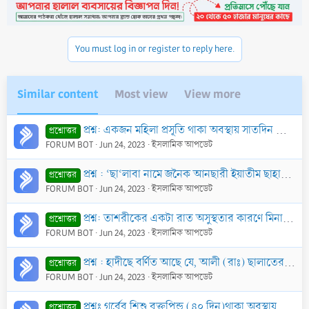
You must log in or register to reply here.
Similar content
Most view
View more
প্রশ্ন: একজন মহিলা প্রসূতি থাকা অবস্থায় সাতদিন রোযা ভেঙ্গেছে এবং স্তন্যদানকারিণী থাকা অবস্থায় পরবর্তী রমযানের সাতদিন অতিবাহিত হয়ে গেছে-তথাপিও অসুস্থতা
প্রশ্নোত্তর
FORUM BOT
Jun 24, 2023
ইসলামিক আপডেট
প্রশ্ন : ‘ছা‘লাবা নামে জনৈক আনছারী ইয়াতীম ছাহাবী জনৈক নারীকে বস্ত্রবিহীন ও গোসলরত অবস্থায় দেখে আল্লাহর ভয়ে কাঁদতে কাঁদতে একপর্যায়ে অসুস্থ হয়ে মৃত্যুবর
প্রশ্নোত্তর
FORUM BOT
Jun 24, 2023
ইসলামিক আপডেট
প্রশ্ন: তাশরীকের একটা রাত অসুস্থতার কারণে মিনায় অবস্থান করা হয়নি। তাঁর জন্য কি দম দিতে হবে?
প্রশ্নোত্তর
FORUM BOT
Jun 24, 2023
ইসলামিক আপডেট
প্রশ্ন : হাদীছে বর্ণিত আছে যে, আলী (রাঃ) ছালাতের রুকূ অবস্থায় তার হাতের আংটিটি ছাদাক্বা করলে সূরা মায়েদার একটি আয়াত নাযিল হয়। বর্ণনাটির সত্যতা জানতে চ
প্রশ্নোত্তর
FORUM BOT
Jun 24, 2023
ইসলামিক আপডেট
প্রশ্নঃ গর্বের শিশু রক্তপিন্ড (৪০ দিন)থাকা অবস্থায় যদি তাকে নষ্ট করে ফেলা হয় তাহলে কি প্রান হত্যার সমান গুনাহ হবে?
প্রশ্নোত্তর