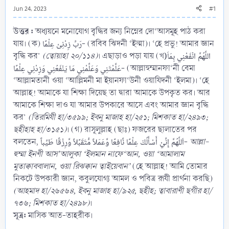
Jun 24, 2023
#1
উত্তর :
অধ্যয়নে মনোযোগ বৃদ্ধির জন্য নিম্নের দো‘আসমূহ পাঠ করা
যায়। (ক) رَبِّ زِدْنِىْ عِلْمًا- (রবিব ঝিদনী ‘ইল্মা)। ‘হে প্রভু! আমার জ্ঞান
বৃদ্ধি কর’
(ত্বোয়াহা ২০/১১৪)
। এছাড়াও পড়া যায় (খ)َاللَّهُمَّ انْفَعْنِي بِمَا
عَلَّمْتَنِي وَعَلِّمْنِي مَا يَنْفَعُنِي وَزِدْنِي عِلْمًا- (আল্লাহুম্মানফা‘নী বেমা
‘আল্লামতানী ওয়া ‘আল্লিমনী মা ইয়ানফা‘উনী ওয়াযিদনী ‘ইলমা)। ‘হে
আল্লাহ! আমাকে যা শিক্ষা দিয়েছ তা দ্বারা আমাকে উপকৃত কর। আর
আমাকে শিক্ষা দাও যা আমার উপকারে আসে এবং আমার জ্ঞান বৃদ্ধি
কর’
(তিরমিযী হা/৩৫৯৯; ইবনু মাজাহ হা/২৫১; মিশকাত হা/২৪৯৩;
ছহীহাহ হা/৩১৫১)
। (গ) রাসূলুল্লাহ (ছাঃ) ফজরের ছালাতের পর
বলতেন, اَللَّهُمَّ إِنِّيْ أَسْأَلُكَ عِلْمًا نَّافِعًا وَّعَمَلاً مُّتَقَبَّلاً وَّرِزْقًا طَيِّباً-
আল্লা-
হুম্মা ইনণী আস’আলুকা ‘ইলমান নাফে‘আন, ওয়া ‘আমালাম
মুতাক্বাববালান, ওয়া রিঝক্বান ত্বাইয়েবান’
(হে আল্লাহ! আমি তোমার
নিকটে উপকারী জ্ঞান, কবুলযোগ্য আমল ও পবিত্র রূযী প্রার্থনা করছি)
(আহমাদ হা/২৬৫৬৪, ইবনু মাজাহ হা/৯২৫, ছহীহ; ত্বাবারাণী ছগীর হা/
৭৩৬; মিশকাত হা/২৪৯৮)
।
সূত্র:
মাসিক আত-তাহরীক।