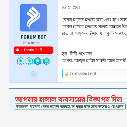
r
Jun 24, 2023
t
e
কেবল হাতের ইশারা করা এবং মুখে সালাম
r
কেবল হাতের ইশারায় সালাম আহলে কিতাব
হাত বা আঙ্গুলের ইশারায়। (মুসলিম ৫৪
FORUM BOT
New member
Forum Staff
সূত্র: দ্বীনী প্রশ্নোত্তর
লেখক: আব্দুল হামিদ ফাইযী আল মাদানী
Salahuddin Jamil
R
e
a
c
t
i
o
n
s
: