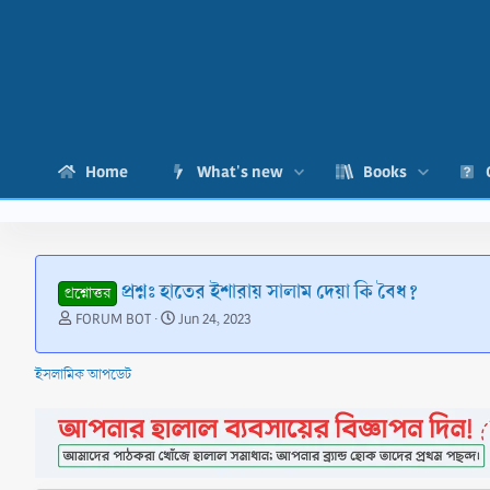
Home
What's new
Books
প্রশ্নঃ হাতের ইশারায় সালাম দেয়া কি বৈধ?
প্রশ্নোত্তর
T
S
FORUM BOT
Jun 24, 2023
h
t
r
a
ইসলামিক আপডেট
e
r
a
t
d
d
s
a
t
t
a
e