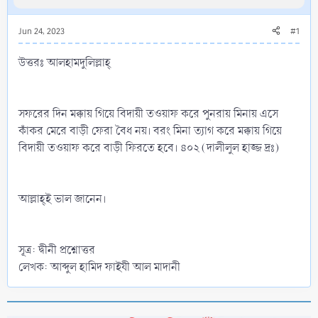
Jun 24, 2023
#1
উত্তরঃ আলহামদুলিল্লাহ্‌
সফরের দিন মক্কায় গিয়ে বিদায়ী তওয়াফ করে পুনরায় মিনায় এসে
কাঁকর মেরে বাড়ী ফেরা বৈধ নয়। বরং মিনা ত্যাগ করে মক্কায় গিয়ে
বিদায়ী তওয়াফ করে বাড়ী ফিরতে হবে। ৪০২ (দালীলুল হাজ্জ দ্রঃ)
আল্লাহ্‌ই ভাল জানেন।
সূত্র: দ্বীনী প্রশ্নোত্তর
লেখক: আব্দুল হামিদ ফাইযী আল মাদানী