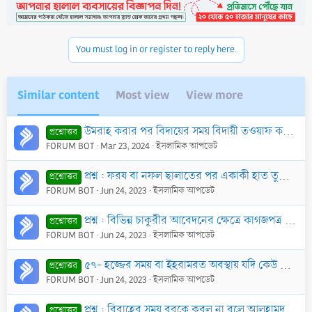
You must log in or register to reply here.
Similar content
Most view
View more
উমরাহ করার পর বিদায়ের সময় বিদায়ী তওয়াফ করা ওয়াজেব কি?
প্রশ্নোত্তর
FORUM BOT
Mar 23, 2024
ইসলামিক আপডেট
প্রশ্ন : ফরয বা নফল ছালাতের পর একাকী হাত তুলে নিয়মিত বা মাঝে মাঝে দো‘আ করা যাবে কি? এসময় বাংলায় দো‘আ করা যাবে কি?
প্রশ্নোত্তর
FORUM BOT
Jun 24, 2023
ইসলামিক আপডেট
প্রশ্ন : বিভিন্ন চাকুরীর আবেদনের ক্ষেত্রে কাগজপত্র সত্যায়িত করার প্রয়োজন হয়। কিন্তু সবসময় বিসিএস ক্যাডার পাওয়া যায় না। সেক্ষেত্রে কাগজে কোন প্রকার অনৈ
প্রশ্নোত্তর
FORUM BOT
Jun 24, 2023
ইসলামিক আপডেট
৫৭- হজ্জের সময় বা ইহরামরত অবস্থায় যদি কেউ স্ত্রী সহবাস করে তবে এর হুকুম কি?
প্রশ্নোত্তর
FORUM BOT
Jun 24, 2023
ইসলামিক আপডেট
প্রশ্ন : বিবাহের সময় বরকে কবুল না বলে আলহামদুলিল্লাহ বলতে বলা হয়। বরও মুখে কবুল না বলে কবুলের নিয়তে মুখে শুধু আলহামদুলিল্লাহ বলে। অভিভাবক ও সাক্ষীরা ব
প্রশ্নোত্তর