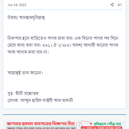
Jun 24, 2023
#1
উত্তরঃ আলহামদুলিল্লাহ্‌
নিরুপায় হলে রাত্রিতেও পাথর মারা যায়। এক দিনের পাথর পর দিনে
মেরে কাযা করা যায়। ৩৯১ (ঐ ২/২৮৪) অবশ্য আগামী কালের পাথর
আজ আগাম মারা যায় না।
আল্লাহ্‌ই ভাল জানেন।
সূত্র: দ্বীনী প্রশ্নোত্তর
লেখক: আব্দুল হামিদ ফাইযী আল মাদানী