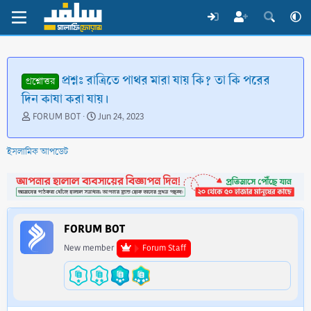
প্রশ্নঃ রাত্রিতে পাথর মারা যায় কি? তা কি পরের
প্রশ্নোত্তর
দিন কাযা করা যায়।
T
S
FORUM BOT
Jun 24, 2023
h
t
r
a
ইসলামিক আপডেট
e
r
a
t
d
d
s
a
t
t
a
e
FORUM BOT
r
t
New member
Forum Staff
e
r