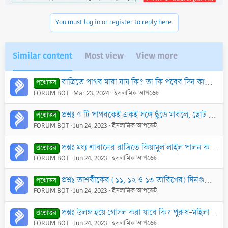
You must log in or register to reply here.
Similar content
Most view
View more
রাত্রিতে পাথর মারা যায় কি? তা কি পরের দিন কাযা করা যায়।
প্রশ্নোত্তর
FORUM BOT
Mar 23, 2024
ইসলামিক আপডেট
প্রশ্নঃ ৭ টি পাথরকেই একই সঙ্গে ছুঁড়ে মারলে, ছোট জামরাহ থেকে শুরু না করে বিপরীত দিকে বড় জামরাহ থেকে শুরু করে পাথর মেরে থাকলে শুদ্ধ হবে কি?
প্রশ্নোত্তর
FORUM BOT
Jun 24, 2023
ইসলামিক আপডেট
প্রশ্নঃ মধ্য শাবানের রাত্রিতে কিয়ামুল লাইল পালন করা এবং দিনে রোযা রাখা’র বিষয়ে হাদিসের আলোকে উত্তর জানতে চাচ্ছি। হাদিস যয়ীফ (দুর্বল) জানার পরেও আমলের
প্রশ্নোত্তর
FORUM BOT
Jun 24, 2023
ইসলামিক আপডেট
প্রশ্নঃ তাশরীকের (১১, ১২ ও ১৩ তারিখের) দিনগুলিতে সকালে পাথর মারলে শুদ্ধ হবে কি?
প্রশ্নোত্তর
FORUM BOT
Jun 24, 2023
ইসলামিক আপডেট
প্রশ্নঃ উলঙ্গ হয়ে গোসল করা যাবে কি? পুরুষ-মহিলা উলঙ্গ গোসলের ক্ষেত্রে ইসলাম কি বলে?
প্রশ্নোত্তর
FORUM BOT
Jun 24, 2023
ইসলামিক আপডেট