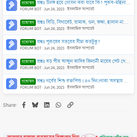
প্রশ্নঃ উলঙ্গ হয়ে গোসল করা যাবে কি? পুরুষ-মহিলা উলঙ্গ গোসলের ক্ষেত্রে ইসলাম কি বলে?
প্রশ্নোত্তর
FORUM BOT
Jun 24, 2023
ইসলামিক আপডেট
প্রশ্নঃ বিড়ি, সিগারেট, তামাক, গুল, জদ্দা, হালাল নাকি হারাম ?
প্রশ্নোত্তর
FORUM BOT
Jun 24, 2023
ইসলামিক আপডেট
প্রশ্নঃ পুরুষের সতরের সীমা কতটুকু?
প্রশ্নোত্তর
FORUM BOT
Jun 24, 2023
ইসলামিক আপডেট
প্রশ্নঃ বড় পীর আব্দুল কাদির জিলানী মায়ের পেট থেকে ১৮ পাড়া কোরআন মুখাস্থ করেছেন এর সত্যতা কতটুকু?
প্রশ্নোত্তর
FORUM BOT
Jun 24, 2023
ইসলামিক আপডেট
প্রশ্নঃ গর্বের শিশু রক্তপিন্ড (৪০ দিন)থাকা অবস্থায় যদি তাকে নষ্ট করে ফেলা হয় তাহলে কি প্রান হত্যার সমান গুনাহ হবে?
প্রশ্নোত্তর
FORUM BOT
Jun 24, 2023
ইসলামিক আপডেট
Facebook
Bluesky
LinkedIn
WhatsApp
Link
Share: