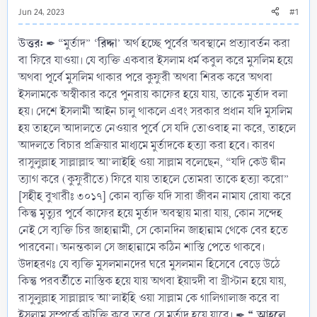
Jun 24, 2023
#1
উত্তর:
রিদ্দা
✒ “মুর্তাদ” ‘
’ অর্থ হচ্ছে পূর্বের অবস্থানে প্রত্যাবর্তন করা
বা ফিরে যাওয়া। যে ব্যক্তি একবার ইসলাম ধর্ম কবুল করে মুসলিম হয়ে
অথবা পূর্বে মুসলিম থাকার পরে কুফুরী অথবা শিরক করে অথবা
ইসলামকে অস্বীকার করে পুনরায় কাফের হয়ে যায়, তাকে মুর্তাদ বলা
হয়। দেশে ইসলামী আইন চালু থাকলে এবং সরকার প্রধান যদি মুসলিম
হয় তাহলে আদালতে নেওয়ার পূর্বে সে যদি তোওবাহ না করে, তাহলে
আদলতে বিচার প্রক্রিয়ার মাধ্যমে মুর্তাদকে হত্যা করা হবে। কারণ
রাসুলুল্লাহ সাল্লাল্লাহু আ’লাইহি ওয়া সাল্লাম বলেছেন, “যদি কেউ দ্বীন
ত্যাগ করে (কুফুরীতে) ফিরে যায় তাহলে তোমরা তাকে হত্যা করো”
[সহীহ বুখারীঃ ৩০১৭] কোন ব্যক্তি যদি সারা জীবন নামায রোযা করে
কিন্তু মৃত্যুর পূর্বে কাফের হয়ে মুর্তাদ অবস্থায় মারা যায়, কোন সন্দেহ
নেই সে ব্যক্তি চির জাহান্নামী, সে কোনদিন জাহান্নাম থেকে বের হতে
পারবেনা। অনন্তকাল সে জাহান্নামে কঠিন শাস্তি পেতে থাকবে।
উদাহরণঃ যে ব্যক্তি মুসলমানদের ঘরে মুসলমান হিসেবে বেড়ে উঠে
কিন্তু পরবর্তীতে নাস্তিক হয়ে যায় অথবা ইয়াহুদী বা খ্রীস্টান হয়ে যায়,
রাসুলুল্লাহ সাল্লাল্লাহু আ’লাইহি ওয়া সাল্লাম কে গালিগালাজ করে বা
“ আহলে
ইসলাম সম্পর্কে কটুক্তি করে তবে সে মুর্তাদ হয়ে যাবে। ✒