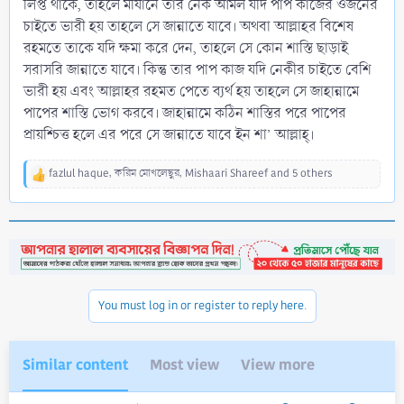
লিপ্ত থাকে, তাহলে মীযানে তার নেক আমল যদি পাপ কাজের ওজনের
চাইতে ভারী হয় তাহলে সে জান্নাতে যাবে। অথবা আল্লাহর বিশেষ
রহমতে তাকে যদি ক্ষমা করে দেন, তাহলে সে কোন শাস্তি ছাড়াই
সরাসরি জান্নাতে যাবে। কিন্তু তার পাপ কাজ যদি নেকীর চাইতে বেশি
ভারী হয় এবং আল্লাহর রহমত পেতে ব্যর্থ হয় তাহলে সে জাহান্নামে
পাপের শাস্তি ভোগ করবে। জাহান্নামে কঠিন শাস্তির পরে পাপের
প্রায়শ্চিত্ত হলে এর পরে সে জান্নাতে যাবে ইন শা’ আল্লাহ্।
fazlul haque
,
করিম মোখলেছুর
,
Mishaari Shareef
and 5 others
R
e
a
c
t
i
o
n
You must log in or register to reply here.
s
:
Similar content
Most view
View more