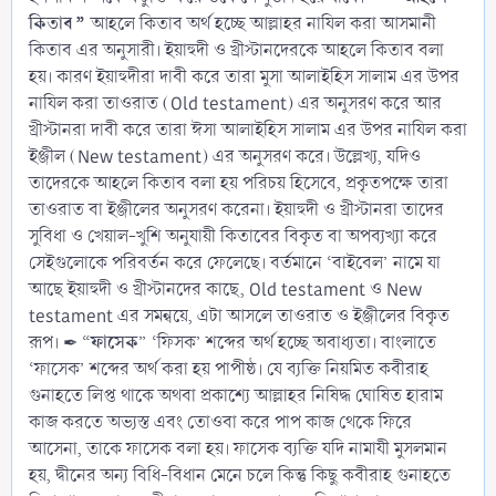
কিতাব ”
আহলে কিতাব অর্থ হচ্ছে আল্লাহর নাযিল করা আসমানী
কিতাব এর অনুসারী। ইয়াহুদী ও খ্রীস্টানদেরকে আহলে কিতাব বলা
হয়। কারণ ইয়াহুদীরা দাবী করে তারা মুসা আলাইহিস সালাম এর উপর
নাযিল করা তাওরাত (Old testament) এর অনুসরণ করে আর
খ্রীস্টানরা দাবী করে তারা ঈসা আলাইহিস সালাম এর উপর নাযিল করা
ইঞ্জীল (New testament) এর অনুসরণ করে। উল্লেখ্য, যদিও
তাদেরকে আহলে কিতাব বলা হয় পরিচয় হিসেবে, প্রকৃতপক্ষে তারা
তাওরাত বা ইঞ্জীলের অনুসরণ করেনা। ইয়াহুদী ও খ্রীস্টানরা তাদের
সুবিধা ও খেয়াল-খুশি অনুযায়ী কিতাবের বিকৃত বা অপব্যখ্যা করে
সেইগুলোকে পরিবর্তন করে ফেলেছে। বর্তমানে ‘বাইবেল’ নামে যা
আছে ইয়াহুদী ও খ্রীস্টানদের কাছে, Old testament ও New
testament এর সমন্বয়ে, এটা আসলে তাওরাত ও ইঞ্জীলের বিকৃত
ফাসেক
রূপ। ✒ “
” ‘ফিসক’ শব্দের অর্থ হচ্ছে অবাধ্যতা। বাংলাতে
‘ফাসেক’ শব্দের অর্থ করা হয় পাপীষ্ঠ। যে ব্যক্তি নিয়মিত কবীরাহ
গুনাহতে লিপ্ত থাকে অথবা প্রকাশ্যে আল্লাহর নিষিদ্ধ ঘোষিত হারাম
কাজ করতে অভ্যস্ত এবং তোওবা করে পাপ কাজ থেকে ফিরে
আসেনা, তাকে ফাসেক বলা হয়। ফাসেক ব্যক্তি যদি নামাযী মুসলমান
হয়, দ্বীনের অন্য বিধি-বিধান মেনে চলে কিন্তু কিছু কবীরাহ গুনাহতে