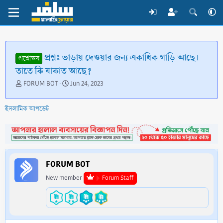
প্রশ্নঃ ভাড়ায় দেওয়ার জন্য একাধিক গাড়ি আছে।
প্রশ্নোত্তর
তাতে কি যাকাত আছে?
T
S
FORUM BOT
Jun 24, 2023
h
t
r
a
ইসলামিক আপডেট
e
r
a
t
d
d
s
a
t
t
a
e
FORUM BOT
r
t
New member
Forum Staff
e
r